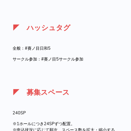
◤ ハッシュタグ
全般：#賽ノ目日和5
サークル参加：#賽ノ目5サークル参加
◤ 募集スペース
240SP
※1ホールにつき24SPずつ配置。
※申込状況に応じて順次、スペース数を拡大・縮小する