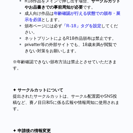
R18作品をメインで押し出す場合、
サークルカット
やお品書きでの事前周知が必要
です。
成人向け作品は
年齢確認が行える状態での頒布・展
示を必須
とします。
頒布ページには必ず
「R-18」タグを設定
してくだ
さい。
ネットプリントによるR18作品頒布は禁止です。
privatter等の外部サイトでも、18歳未満が閲覧で
きない対策をお願いします。
※年齢確認できない頒布方法は禁止とさせていただきま
す。
✦ サークルカットについて
提出されたサークルカットは、サークル配置図やSNS投
稿など、賽ノ目日和5に係る広報や情報周知に使用されま
す。
✦ 申請後の情報変更