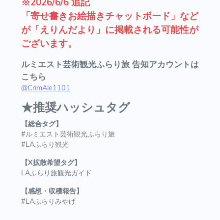
※2026/6/6 追記
「寄せ書きお絵描きチャットボード」など
が「えりんだより」に掲載される可能性が
ございます。
ルミエスト芸術観光ふらり旅 告知アカウントは
こちら
@CrimAle1101
★推奨ハッシュタグ
【総合タグ】
#ルミエスト芸術観光ふらり旅
#
LAふらり観光
【X拡散希望タグ】
LAふらり旅観光ガイド
【感想・収穫報告】
#LAふらりみやげ