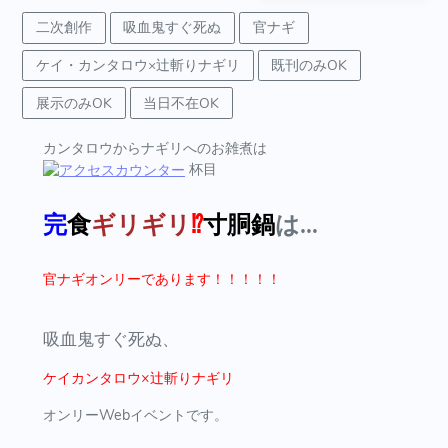
二次創作
吸血鬼すぐ死ぬ
官ナギ
ケイ・カンタロウ×辻斬りナギリ
既刊のみOK
展示のみOK
当日不在OK
カンタロウからナギリへのお雑煮は
杯目
完
食
ギリギリ
⁉︎
寸胴鍋
は…
官ナギオンリーであります！！！！！
吸血鬼すぐ死ぬ、
ケイカンタロウ×辻斬りナギリ
オンリーWebイベントです。