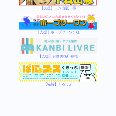
【支援】トム出版 様
【支援】ホープツーワン様
【支援】関西美術印刷様
【協賛】くるっぷ