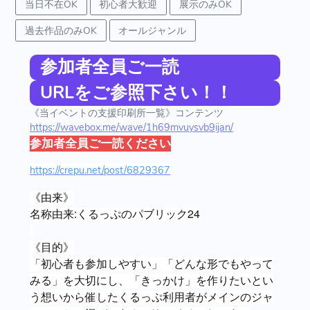
当日不在OK
初心者大歓迎
展示のみOK
過去作品のみOK
オールジャンル
参加者全員ご一読
URLをご参照下さい！！
《当イベントの支援印刷所一覧》コンテンツ
https://wavebox.me/wave/1h69mvuysvb9ijan/
参加者全員ご一読ください
https://crepu.net/post/6829367
《由来》
名称由来:くるっぷのパブリック24
《目的》
「初心者も参加しやすい」「どんな形でもやって
みる」を大切にし、「きっかけ」を作りたいとい
う想いから催したくるっぷ利用者がメインのジャ