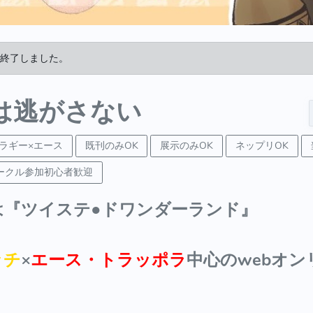
終了しました。
は逃がさない
ラギー×エース
既刊のみOK
展示のみOK
ネップリOK
ークル参加初心者歓迎
は『ツイステ●ドワンダーランド』
ッチ
×
エース・トラッポラ
中心のwebオ