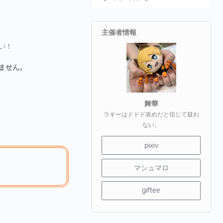
主催者情報
い！
ません。
舞華
ラギーはドドド攻めだと信じて疑わ
ない。
pixiv
マシュマロ
giftee