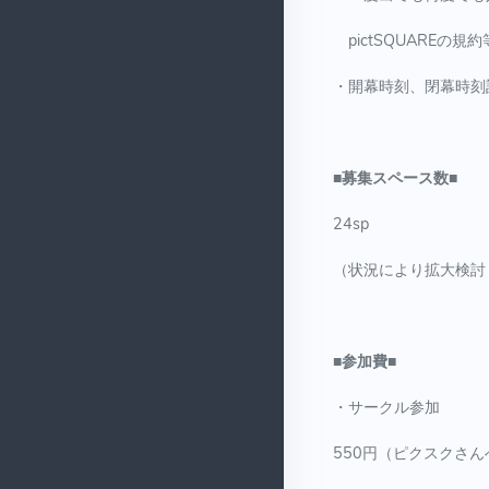
pictSQUAREの
・開幕時刻、閉幕時刻
■募集スペース数■
24sp
（状況により拡大検討し
■参加費■
・サークル参加
550円（ピクスクさ