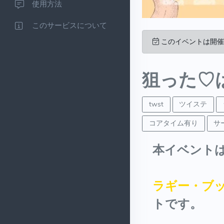
使用方法
このサービスについて
このイベントは開催
狙った♡
twst
ツイステ
コアタイム有り
サ
本イベント
ラギー・ブ
トです。