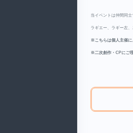
当イベントは仲間同士
ラギエー、ラギー左、
※こちらは個人主催に
※二次創作・CPにご