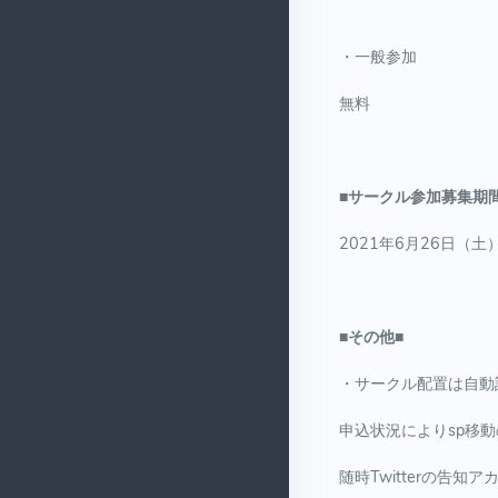
・一般参加
無料
■サークル参加募集期間
2021年6月26日（土）
■その他■
・サークル配置は自動
申込状況によりsp移
随時Twitterの告