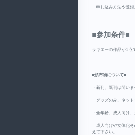
・申し込み方法や登録方
■参加条件■
ラギエーの作品が1点
■頒布物について■
・新刊、既刊は問いま
・グッズのみ、ネット
・全年齢、成人向け、
成人向けや女体化その
えて下さい。