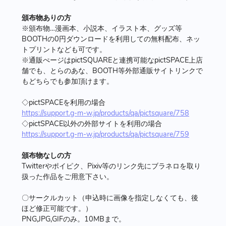
頒布物ありの方
※頒布物…漫画本、小説本、イラスト本、グッズ等
BOOTHの0円ダウンロードを利用しての無料配布、ネッ
トプリントなども可です。
※通販ぺージはpictSQUAREと連携可能なpictSPACE上店
舗でも、とらのあな、BOOTH等外部通販サイトリンクで
もどちらでも参加頂けます。
◇pictSPACEを利用の場合
https://support.g-m-w.jp/products/qa/pictsquare/758
◇pictSPACE以外の外部サイトを利用の場合
https://support.g-m-w.jp/products/qa/pictsquare/759
頒布物なしの方
Twitterやポイピク、Pixiv等のリンク先にブラネロを取り
扱った作品をご用意下さい。
〇サークルカット（申込時に画像を指定しなくても、後
ほど修正可能です。）
PNG,JPG,GIFのみ。10MBまで。