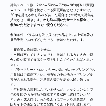
募集スペース数：
24sp
→
50sp
→
72sp
→96sp(3/11変更)
→スペース上限は後からでも変更可能となりますので、
20spを越える申し込みがあった場合はその時点で募集を
拡大させて頂きます。
申し込み頂いたサークル様全てご
参加いただけますのでご安心ください。
参加条件: ブラネロを取り扱った作品を1つ以上頒布及び
展示予定であればどなたでもご参加いただけます。
・新作過去作は問いません。
・当日は不在でも大丈夫です。参加される方も各自ご都
合の良い時間で展示や交流を楽しんでくださればと思い
ます。
・ブラッドリー×ネロオンリーの為、他カップリングでの
ご参加はご遠慮下さい。頒布物の中に他カップリング要
素が含まれる場合、注意書き等ご配慮をお願い致しま
す。
・年齢制限の規制はございませんが、クッションなしで
年齢制限のある作品を閲覧できる状態は避けていただ
き。必ず成人向けと分かるようにマークや注意書き、通
販サイトの設定などでご配慮頂くようお願い致します。