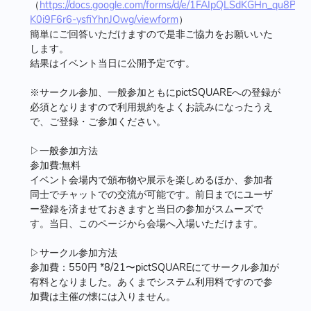
（
https://docs.google.com/forms/d/e/1FAIpQLSdKGHn_qu8Ph
K0i9F6r6-ysfiYhnJOwg/viewform
）
簡単にご回答いただけますので是非ご協力をお願いいた
します。
結果はイベント当日に公開予定です。
※サークル参加、一般参加ともにpictSQUAREへの登録が
必須となりますので利用規約をよくお読みになったうえ
で、ご登録・ご参加ください。
▷一般参加方法
参加費:無料
イベント会場内で頒布物や展示を楽しめるほか、参加者
同士でチャットでの交流が可能です。前日までにユーザ
ー登録を済ませておきますと当日の参加がスムーズで
す。当日、このページから会場へ入場いただけます。
▷サークル参加方法
参加費：550円 *8/21〜pictSQUAREにてサークル参加が
有料となりました。あくまでシステム利用料ですので参
加費は主催の懐には入りません。