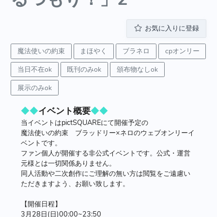
お気に入りに登録
魔法使いの約束
まほやく
ブラネロ
cpオンリー
当日不在ok
既刊のみok
頒布物なしok
展示のみok
◆◆
イベント概要
◆◆
当イベントはpictSQUAREにて開催予定の
魔法使いの約束 ブラッドリー×ネロのウェブオンリーイ
ベントです。
ファン個人が開催する非公式イベントです。公式・運営
元様とは一切関係ありません。
同人活動や二次創作にご理解の無い方は閲覧をご遠慮い
ただきますよう、お願い致します。
【開催日程】
3月28日(日)00:00~23:50