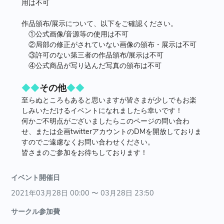
用は不可
作品頒布/展示について、以下をご確認ください。
①公式画像/音源等の使用は不可
②局部の修正がされていない画像の頒布・展示は不可
③許可のない第三者の作品頒布/展示は不可
④公式商品が写り込んだ写真の頒布は不可
◆◆
その他
◆◆
至らぬところもあると思いますが皆さまが少しでもお楽
しみいただけるイベントになれましたら幸いです！
何かご不明点がございましたらこのページの問い合わ
せ、または企画twitterアカウントのDMを開放しておりま
すのでご遠慮なくお問い合わせください。
皆さまのご参加をお待ちしております！
イベント開催日
2021年03月28日 00:00 〜 03月28日 23:50
サークル参加費