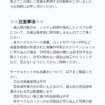
加えてこの他にご支援を希望する印刷所がございました
らお気軽にお申し付けください。
◆◆
注意事項
◆◆
・個人間の取引や、システム利用中発生したトラブル等
について、主催は基本的に関与致しませんのでご了承く
ださい。
・各サークルスペース画像、カットやアバターHNなど、
各参加者様が作成された画像/HN等がスクリーンショット
に写り込んだ場合、SNS等に投稿の際には必ず許可をお
取りください。許可が取れない場合は加工やトリミング
など、見えないようにしてからご投稿ください。
サークルカットやお品書きについて、以下をご確認くだ
さい。
①公式画像使用は不可
②未成年者の方の目にも入るので、成人向け作品頒布
展示される方は配慮願います
③許可のない第三者の作品使用は不可
④サークルカットへの公式商品が写り込んだ写真の使