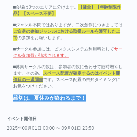
⬛︎会場は3つのエリアに分けます。
【健全】【年齢制限作
品】【スペース不要】
⬛︎ジャンル不問ではありますが、二次創作につきましては
ご自身の参加ジャンルにおける取扱ルールを遵守した上
で
の参加をお願いします。
⬛︎サークル参加には、ピスクスシステム利用料として
サー
クル参加費が請求されます。
⬛︎募集サークルの数は、参加者の数に合わせて随時増やし
ます。その為、
スペース配置が確定するのはイベント開
催日の一週間前
です。スペース配置の告知タイミングに
お気をつけください。
締切は、夏休みが終わるまで！
イベント開催日
2025年09月01日 00:00 〜 09月01日 23:50