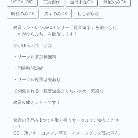
VOCALOID
二次創作
当日不在OK
無配のみOK
既刊のみOK
展示のみOK
初心者歓迎
鏡音リン・レンwebオンリー「鏡音遊楽」を縮小した
「かがゆらぷち」を開催します！
かがゆらぷち とは
・サークル参加費無料
・開催時間短縮
・サークル配置は先着順
で開催される、鏡音遊楽よりちいさめ・気楽な
鏡音webオンリーです！
鏡音の作品を1つでも取り扱うサークルでご参加くださ
い！
CD・薄い本・コスプレ写真・イメージグッズ等の頒布、