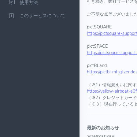
引き続き、弊社サービス
使用方法
ご不明な点等ございまし
このサービスについて
pictSQUARE
https://pictsquare-suppo
pictSPACE
https://pictspace-suppor
pictBLand
https://pictbl-mf-gl.zend
（※1）情報漏えいに関
https://yellow-airboat-
（※2）クレジットカード
（※３）現在行っている
最新のお知らせ
2026年08月05日