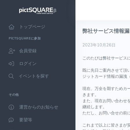
トップページ
弊社サービス情報漏
PICTSQUAREに参加
2023年10月26日
会員登録
このたびは弊社サービス
ログイン
既に先日ご案内させて頂い
イベントを探す
ジットカード情報の漏洩
現在、万全を期すためカ
きます。
その他
また、現在お問い合わせ
継続します。
運営からのお知らせ
ただし、お問い合せの前
要望等
これまで以上に皆さまが