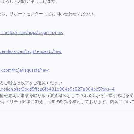
をよろしくお願い申し上げます。
たら、サポートセンターまでお問い合わせください。
rt.zendesk.com/hc/ja/requests/new
t.zendesk.com/hc/ja/requests/new
esk.com/hc/ja/requests/new
するご報告は以下をご確認ください
a0f.notion.site/9bdd5ffee6fb431e964b5a627a084bb5?pvs=4
情報漏えい事故を取り扱う調査機関としてPCI SSCから正式な認定を
セキュリティ対策に加え、追加の対策を検討しております。内容につい