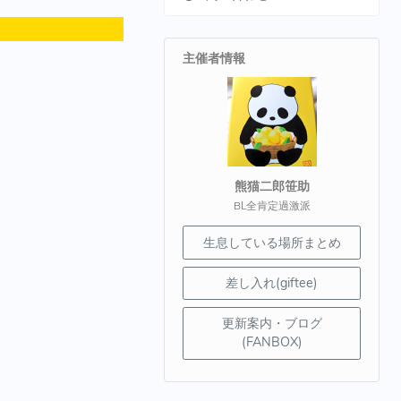
主催者情報
熊猫二郎笹助
BL全肯定過激派
生息している場所まとめ
差し入れ(giftee)
更新案内・ブログ
(FANBOX)