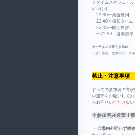
☆タイムスケジュール
31日(日)
22:30〜集合整列
22:40〜撮影タイム
22:45〜閉会挨拶
〜22:50 退場誘導
※一般参加者様も参加ok
※当日不在・欠席のサーク
禁止・注意事項
すべての参加者の方が
の遵守をお願いしてお
※お守りいただけない
全参加者共通禁止
・ 会場内外問わず他
例：会場内チャットにて「