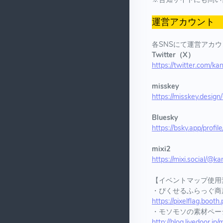
運営アカウント
各SNSにて運営アカ
Twitter（X）
https://twitter.com/kan
misskey
https://misskey.design
Bluesky
https://bsky.app/profile
mixi2
https://mixi.social/@ka
【イベントマップ使用
・ぴくせるふらっぐ
https://pixelflag.booth
・モソモソの素材ペー
http://blog.livedoor.j