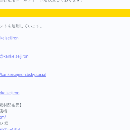
ウントを運用しています。
keiseijiron
/@kankeiseijiron
/kankeiseijiron.bsky.social
nkeiseijiron
素材配布元】
商店様
.pm/
ジ 様
p/mochi5445/