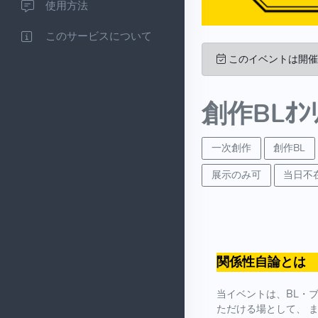
使用方法
このサービスについて
このイベントは開催
創作BLｵ
一次創作
創作BL
展示のみ可
当日不
関係性自論とは
当イベントは、BL・
ただける場として、 