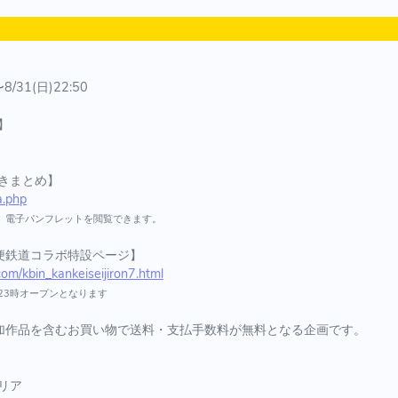
〜8/31(日)22:50
】
きまとめ】
a.php
、電子パンフレットを閲覧できます。
便鉄道コラボ特設ページ】
.com/kbin_kankeiseijiron7.html
)23時オープンとなります
加作品を含むお買い物で送料・支払手数料が無料となる企画です。
リア