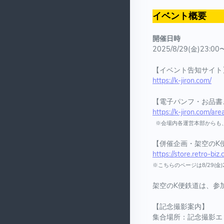
イベント概要
開催日時
2025/8/29(金)23:00
【イベント告知サイト
https://k-jiron.com/
【電子パンフ・お品書
https://k-jiron.com/are
※会場内各運営本部からも
【併催企画・架空のK
https://store.retro-biz
※こちらのページは8/29(金
架空のK便鉄道は、参
【記念撮影案内】
集合場所：記念撮影エ