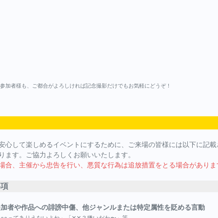
ル参加者様も、ご都合がよろしければ記念撮影だけでもお気軽にどうぞ！
安心して楽しめるイベントにするために、ご来場の皆様には以下に記載
ります。ご協力よろしくお願いいたします。
場合、主催から忠告を行い、悪質な行為は追放措置をとる場合がありま
事項
参加者や作品への誹謗中傷、他ジャンルまたは特定属性を貶める言動
○○ってありえないよね」「✕✕？嫌いだわ〜」等