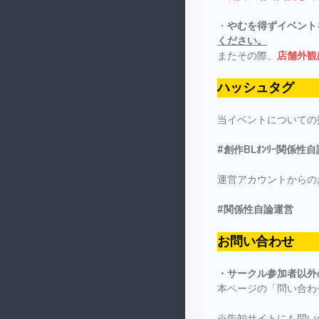
・
やむを得ずイベント
ください。
またその際、
店舗外観
ハッシュタグ
当イベントについての
#創作BLｵﾝﾘｰ関係性自
運営アカウントからの
#関係性自論運営
お問い合わせ
・サークル参加者以外
本ページの「問い合わ
※告知サイトにも問い