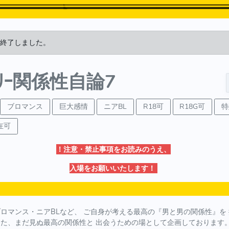
終了しました。
ﾝﾘｰ関係性自論7
ブロマンス
巨大感情
ニアBL
R18可
R18G可
特
在可
！注意・禁止事項をお読みのうえ、
入場をお願いいたします！
ブロマンス・ニアBLなど、 ご自身が考える最高の『男と男の関係性』を
また、まだ見ぬ最高の関係性と 出会うための場として企画しております