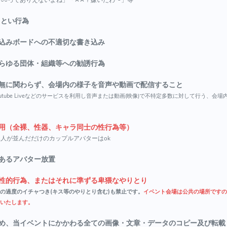
まとい行為
込みボードへの不適切な書き込み
らゆる団体・組織等への勧誘行為
無に関わらず、会場内の様子を音声や動画で配信すること
utube Liveなどのサービスを利用し音声または動画(映像)で不特定多数に対して行う、会
用（全裸、性器、キャラ同士の性行為等）
人が並んだだけのカップルアバターはok
あるアバター放置
性的行為、またはそれに準ずる卑猥なやりとり
の過度のイチャつき(キス等のやりとり含む)も禁止です。
イベント会場は公共の場所ですの
いたします。
め、当イベントにかかわる全ての画像・文章・データのコピー及び転載