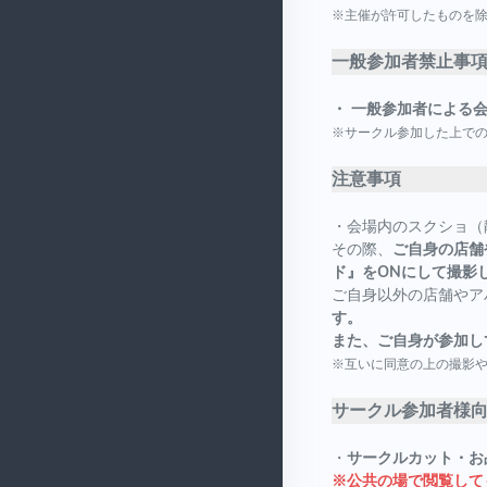
※主催が許可したものを
一般参加者禁止事
・ 一般参加者による
※サークル参加した上で
注意事項
・会場内のスクショ（
その際、
ご自身の店舗
ド』をONにして撮影
ご自身以外の店舗やア
す。
また、ご自身が参加し
※互いに同意の上の撮影
サークル参加者様
・
サークルカット・お
※公共の場で閲覧して