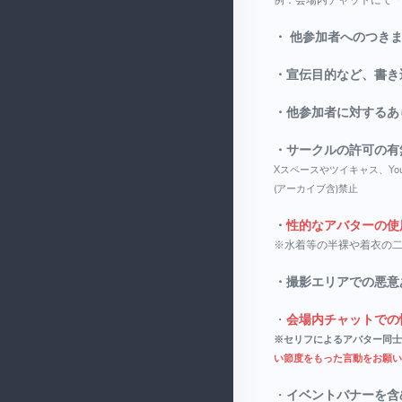
・ 他参加者へのつき
・宣伝目的など、書き
・他参加者に対するあ
・サークルの許可の有
Xスペースやツイキャス、Yo
(アーカイブ含)禁止
・
性的なアバターの使
※水着等の半裸や着衣の二
・撮影エリアでの悪意
・
会場内チャットでの
※セリフによるアバター同士
い節度をもった言動をお願い
・
イベントバナーを含