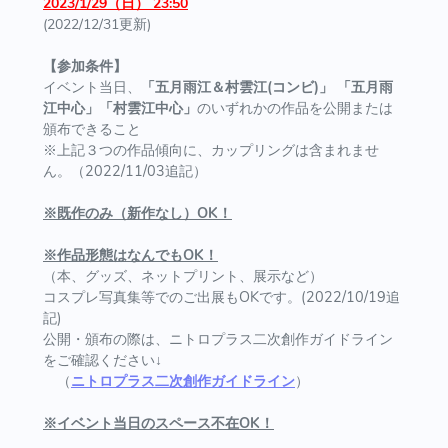
2023/1/29（日） 23:50
(2022/12/31更新)
【参加条件】
イベント当日、
「五月雨江＆村雲江(コンビ)」 「五月雨
江中心」「村雲江中心」
のいずれかの作品を公開または
頒布できること
※上記３つの作品傾向に、カップリングは含まれませ
ん。（2022/11/03追記）
※既作のみ（新作なし）OK！
※作品形態はなんでもOK！
（本、グッズ、ネットプリント、展示など）
コスプレ写真集等でのご出展もOKです。(2022/10/19追
記)
公開・頒布の際は、ニトロプラス二次創作ガイドライン
をご確認ください↓
（
ニトロプラス二次創作ガイドライン
）
※イベント当日のスペース不在OK！