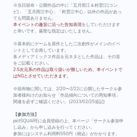
※当日頒布・公開作品の中に「五月雨江＆村雲江(コン
ビ)」「五月雨江中心」「村雲江中心」以外の作品があっ
ても問題ありません。
本イベントの趣旨に沿った告知表現
をしていただけます
と幸いです。厳密な指定はいたしません。
※基本的にゲームを原作とした二次創作がメインのイベ
ントとして企画しています。
各メディアミックス作品を元ネタとした作品は、その旨
をご記載ください。
2.5次元系の作品は取り扱いが難しいため、本イベントで
はNGとさせていただきます。
※頒布物に関しては、2/20〜2/22に公開したサークル参
加者様向けのお知らせ「作品傾向についての周知事項」
関連を必ずご確認ください。(2023/02/25追記)
【参加方法】
pictSQUAREに会員登録の上、本ページ「サークル参加申
し込み」から申し込みを行ってください。
参加にはシステム利用料550円（税込）がかかります。