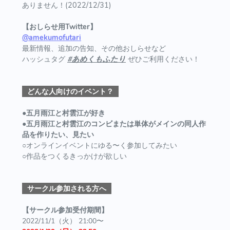
ありません！(2022/12/31)
【おしらせ用Twitter】
@amekumofutari
最新情報、追加の告知、その他おしらせなど
ハッシュタグ
#あめくもふたり
ぜひご利用ください！
どんな人向けのイベント？
●五月雨江と村雲江が好き
●
五月雨江と村雲江の
コンビまたは単体がメインの
同人作
品を作りたい、見たい
○オンラインイベントにゆる〜く参加してみたい
○作品をつくるきっかけが欲しい
サークル参加される方へ
【サークル参加受付期間】
2022/11/1（火） 21:00〜