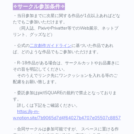
✧サークル参加条件✧
・当日参加までに次星に関する作品が1点以上あればどな
たでもご参加いただけます。
（同人誌、PixivやPrivatter等でのWeb展示、ネットプ
リント、グッズなど）
・公式の
二次創作ガイドライン
に基づいた作品であれ
ば、どのような作品でもご参加いただけます。
・R-18作品がある場合は、サークルカットやお品書きに
その旨を明記してください。
そのうえでリンク先にワンクッションを入れる等のご
配慮をお願い致します。
・委託参加はpictSQUAREの規約で禁止となっておりま
す。
詳しくは下記をご確認ください。
https://g-m-
w.notion.site/7b9065d7d4f64027b4707e05507c8857
・合同サークルは参加可能ですが、 スペースに置ける作