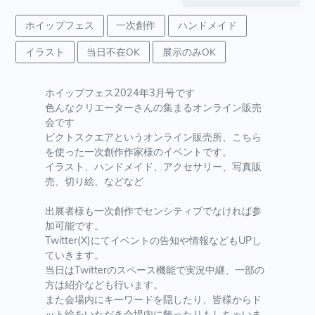
ホイップフェス
一次創作
ハンドメイド
イラスト
当日不在OK
展示のみOK
ホイップフェス2024年3月号です
色んなクリエーターさんの集まるオンライン販売
会です
ピクトスクエアというオンライン販売所、こちら
を使った一次創作作家様のイベントです。
イラスト、ハンドメイド、アクセサリー、写真販
売、切り絵、などなど
出展者様も一次創作でセンシティブでなければ参
加可能です。
Twitter(X)にてイベントの告知や情報などもUPし
ていきます。
当日はTwitterのスペース機能で実況中継、一部の
方は紹介なども行います。
また会場内にキーワードを隠したり、皆様からド
ット絵をいただき会場内に飾ったりもしちゃいま