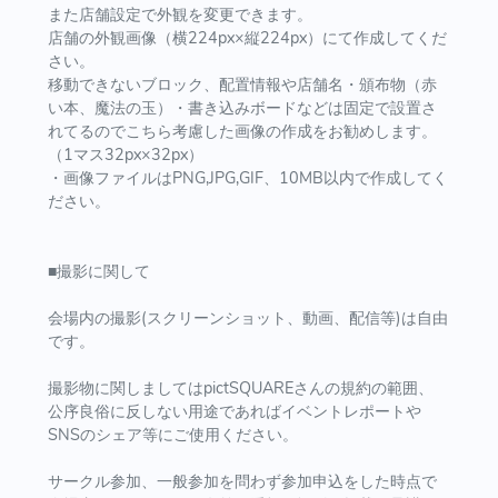
また店舗設定で外観を変更できます。
店舗の外観画像（横224px×縦224px）にて作成してくだ
さい。
移動できないブロック、配置情報や店舗名・頒布物（赤
い本、魔法の玉）・書き込みボードなどは固定で設置さ
れてるのでこちら考慮した画像の作成をお勧めします。
（1マス32px×32px）
・画像ファイルはPNG,JPG,GIF、10MB以内で作成してく
ださい。
■撮影に関して
会場内の撮影(スクリーンショット、動画、配信等)は自由
です。
撮影物に関しましてはpictSQUAREさんの規約の範囲、
公序良俗に反しない用途であればイベントレポートや
SNSのシェア等にご使用ください。
サークル参加、一般参加を問わず参加申込をした時点で