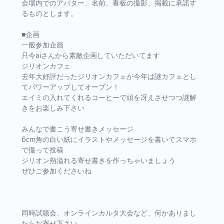
会場内でのアバター、名前、看板の撮影、掲載に承諾す
るものとします。
■企画
一般参加企画
只今aiさんから素敵企画していただいてます
ジリオンカフェ
去年大好評だったジリオンカフェが今年は謎カフェとし
てパワーアップしてオープン！
エイミの入れてくれるコーヒーで頭を冴えさせつつ謎解
きをお楽しみ下さい
みんなで書こう寄せ書きメッセージ
6cm角の白い紙にイラストやメッセージを書いてスマホ
で撮って投稿
ジリオン熱溢れる寄せ書きを作っちゃいましょう
ぜひご参加くださいね
同時試聴会、オンラインカルタ大会など、何かありまし
たらお寄せ下さい。