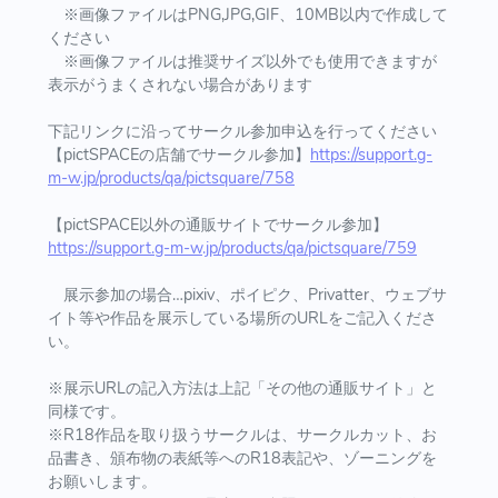
※画像ファイルはPNG,JPG,GIF、10MB以内で作成して
ください
※画像ファイルは推奨サイズ以外でも使用できますが
表示がうまくされない場合があります
下記リンクに沿ってサークル参加申込を行ってください
【pictSPACEの店舗でサークル参加】
https://support.g-
m-w.jp/products/qa/pictsquare/758
【pictSPACE以外の通販サイトでサークル参加】
https://support.g-m-w.jp/products/qa/pictsquare/759
展示参加の場合…pixiv、ポイピク、Privatter、ウェブサ
イト等や作品を展示している場所のURLをご記入くださ
い。
※展示URLの記入方法は上記「その他の通販サイト」と
同様です。
※R18作品を取り扱うサークルは、サークルカット、お
品書き、頒布物の表紙等へのR18表記や、ゾーニングを
お願いします。