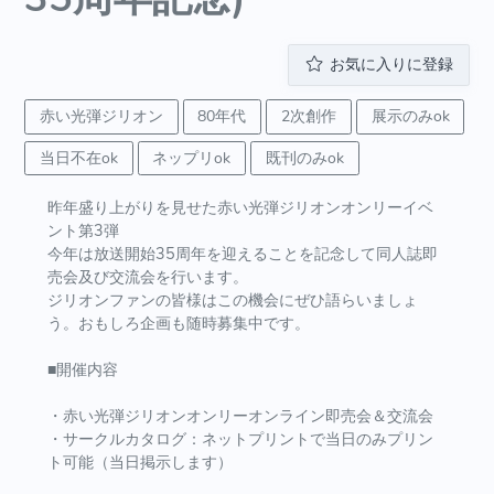
お気に入りに登録
赤い光弾ジリオン
80年代
2次創作
展示のみok
当日不在ok
ネップリok
既刊のみok
昨年盛り上がりを見せた赤い光弾ジリオンオンリーイベ
ント第3弾
今年は放送開始35周年を迎えることを記念して同人誌即
売会及び交流会を行います。
ジリオンファンの皆様はこの機会にぜひ語らいましょ
う。おもしろ企画も随時募集中です。
■開催内容
・赤い光弾ジリオンオンリーオンライン即売会＆交流会
・サークルカタログ：ネットプリントで当日のみプリン
ト可能（当日掲示します）