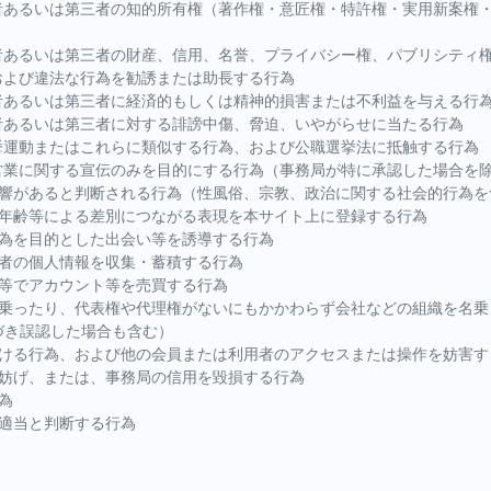
用者あるいは第三者の知的所有権（著作権・意匠権・特許権・実用新案権
用者あるいは第三者の財産、信用、名誉、プライバシー権、パブリシティ
および違法な行為を勧誘または助長する行為
者あるいは第三者に経済的もしくは精神的損害または不利益を与える行
者あるいは第三者に対する誹謗中傷、脅迫、いやがらせに当たる行為
挙運動またはこれらに類似する行為、および公職選挙法に抵触する行為
の営業に関する宣伝のみを目的にする行為（事務局が特に承認した場合を
影響があると判断される行為（性風俗、宗教、政治に関する社会的行為を
・年齢等による差別につながる表現を本サイト上に登録する行為
行為を目的とした出会い等を誘導する行為
用者の個人情報を収集・蓄積する行為
ト等でアカウント等を売買する行為
を名乗ったり、代表権や代理権がないにもかかわらず会社などの組織を名
づき誤認した場合も含む）
かける行為、および他の会員または利用者のアクセスまたは操作を妨害す
を妨げ、または、事務局の信用を毀損する行為
為
不適当と判断する行為