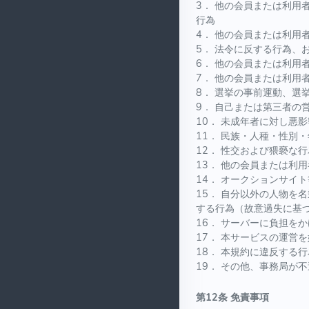
3． 他の会員または利
行為
4． 他の会員または利
5． 法令に反する行為、
6． 他の会員または利用
7． 他の会員または利用
8． 選挙の事前運動、選
9． 自己または第三者
10． 未成年者に対し悪
11． 民族・人種・性別
12． 性交および猥褻な
13． 他の会員または利
14． オークションサイ
15． 自分以外の人物
する行為（故意過失に基
16． サーバーに負担を
17． 本サービスの運営
18． 本規約に違反する行
19． その他、事務局が
第12条 免責事項