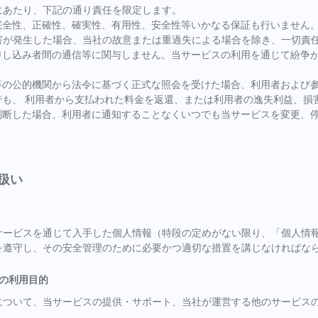
にあたり、下記の通り責任を限定します。
の完全性、正確性、確実性、有用性、安全性等いかなる保証も行いません
害が発生した場合、当社の故意または重過失による場合を除き、一切責
加申し込み者間の通信等に関与しません。当サービスの利用を通じて紛争
察等の公的機関から法令に基づく正式な照会を受けた場合、利用者および
でも、 利用者から支払われた料金を返還、または利用者の逸失利益、
と判断した場合、利用者に通知することなくいつでも当サービスを変更、
扱い
サービスを通じて入手した個人情報（特段の定めがない限り、「個人情報
を遵守し、その安全管理のために必要かつ適切な措置を講じなければな
報の利用目的
について、当サービスの提供・サポート、当社が運営する他のサービス