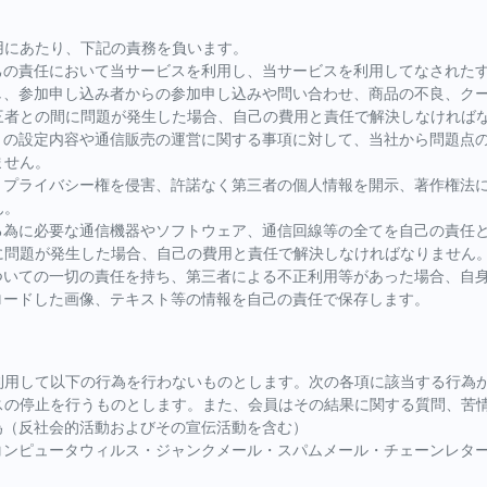
用にあたり、下記の責務を負います。
自己の責任において当サービスを利用し、当サービスを利用してなされた
関し、参加申し込み者からの参加申し込みや問い合わせ、商品の不良、ク
三者との間に問題が発生した場合、自己の費用と責任で解決しなければ
イトの設定内容や通信販売の運営に関する事項に対して、当社から問題点
ません。
、プライバシー権を侵害、許諾なく第三者の個人情報を開示、著作権法
ん。
する為に必要な通信機器やソフトウェア、通信回線等の全てを自己の責任
に問題が発生した場合、自己の費用と責任で解決しなければなりません
についての一切の責任を持ち、第三者による不正利用等があった場合、自
ロードした画像、テキスト等の情報を自己の責任で保存します。
利用して以下の行為を行わないものとします。次の各項に該当する行為が
スの停止を行うものとします。また、会員はその結果に関する質問、苦
為（反社会的活動およびその宣伝活動を含む）
、コンピュータウィルス・ジャンクメール・スパムメール・チェーンレタ