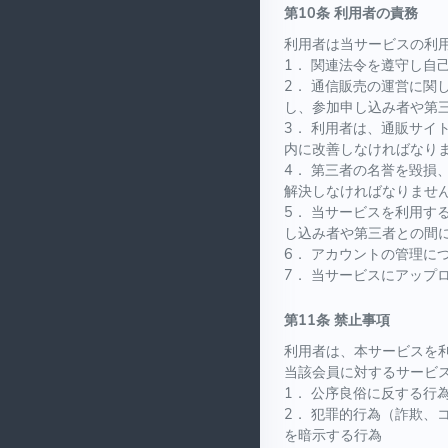
第10条 利用者の責務
利用者は当サービスの利
1． 関連法令を遵守し
2． 通信販売の運営に
し、参加申し込み者や第
3． 利用者は、通販サ
内に改善しなければなり
4． 第三者の名誉を毀損
解決しなければなりませ
5． 当サービスを利用
し込み者や第三者との間
6． アカウントの管理
7． 当サービスにアップ
第11条 禁止事項
利用者は、本サービスを
当該会員に対するサービ
1． 公序良俗に反する行
2． 犯罪的行為（詐欺
を暗示する行為