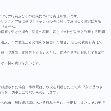
すべての行為及びその結果について責任を負います。
ーリングオフ等に基づくキャンセル等に対して遅滞なく誠実に対応
なりません。
の指摘を受けた場合、問題の程度に応じて当社が妥当と判断する期間
に違反、その他第三者の権利を侵害した場合、 自己の費用と責任で
と費用で準備し接続等をするものとし、接続不良等に起因して参加申
。
身が一切の責任を負います。
確認された場合、事務局は、状況を判断した上で第12条に基づき
情等を一切申し立てないものとします。
ーの配布、無限連鎖講にあたる行為を含む）を助長しまたはその実行