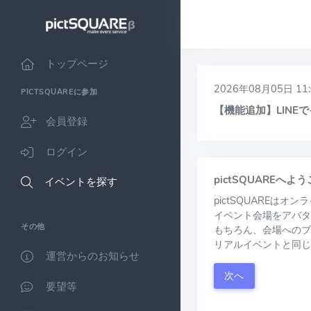
トップページ
2026年08月05日 11:
PICTSQUAREに参加
【機能追加】LIN
会員登録
ログイン
pictSQUAREへよ
イベントを探す
pictSQUAREは
イベント会場をアバタ
その他
もちろん、会場へのブ
リアルイベントと同じ
運営からのお知らせ
次へ
要望等