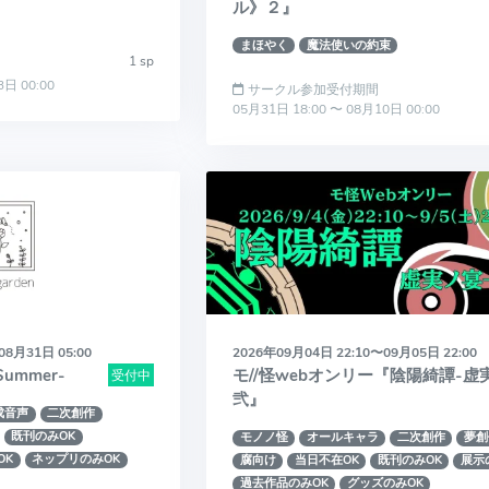
ル》２』
まほやく
魔法使いの約束
1 sp
3日 00:00
サークル参加受付期間
05月31日 18:00 〜 08月10日 00:00
08月31日 05:00
2026年09月04日 22:10〜09月05日 22:00
ummer-
モ//怪webオンリー『陰陽綺譚-虚
受付中
弐』
成音声
二次創作
既刊のみOK
モノノ怪
オールキャラ
二次創作
夢創
OK
ネップリのみOK
腐向け
当日不在OK
既刊のみOK
展示
過去作品のみOK
グッズのみOK