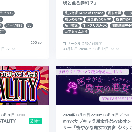
現と至る夢幻２」
ラビュル
乱歩奇譚 Game of Laplace
乱歩奇譚
二
し
展示のみOK
過去作品のみOK
既刊のみO
り
ハーツ受け
BL
新刊歓迎
ネップリのみOK
開催期間中不
バ可
コアタイムあり
103 sp
サークル参加受付期間
2日 22:00
09月13日 20:00 〜 08月17日 00:00
08月30日 09:00
2026年08月29日 22:00〜08月30日 21:50
TALITY
mhykサブキャラ魔女作品webオン
受付中
リー『密やかな魔女の酒宴《バッ