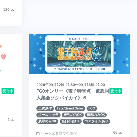
120 sp
2026年09月12日 21:30〜09月13日 21:00
FG0オンリー《電子特異点 仮想同
受付中
受付中
人集会ソクバイカイ》６
二次創作
Fate/Grand Order
FGO
オールキャラ
既刊のみOK
無配のみOK
2 sp
展示のみOK
当日不在OK
コアタイムあり
66 sp
サークル参加受付期間