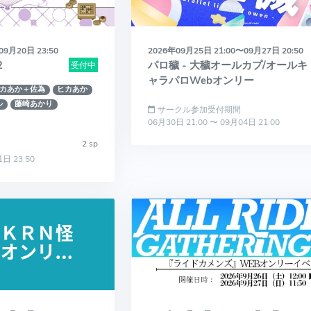
09月20日 23:50
2026年09月25日 21:00〜09月27日 20:50
2
パロ穢 - 大穢オールカプ/オールキ
受付中
ャラパロWebオンリー
カあか＋佐為
ヒカあか
ル
藤崎あかり
サークル参加受付期間
06月30日 21:00 〜 09月04日 21:00
2 sp
1日 23:50