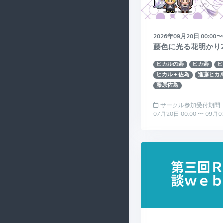
2026年09月20日 00:00〜
藤色に光る花明かり
ヒカルの碁
ヒカ碁
ヒ
ヒカル＋佐為
進藤ヒカ
藤原佐為
サークル参加受付期間
07月20日 00:00 〜 09月0