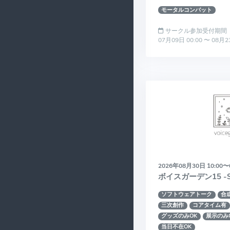
モータルコンバット
サークル参加受付期間
07月09日 00:00 〜 08月2
2026年08月30日 10:00〜
ボイスガーデン15 -S
ソフトウェアトーク
合
三次創作
コアタイム有
グッズのみOK
展示のみ
当日不在OK