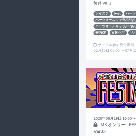
festival」
ツイステ
twst
ハーツ
ハーツオールキャラ/CPな
ハーツオールキャラ/CPあ
寮内CP
女体化可
リ
サークル参加受付期間
02月10日 00:00 〜 07月1
2026年08月29日 10:00〜
MKオンリー -FES
Ver.6-