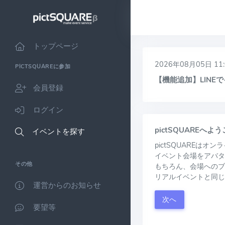
トップページ
2026年08月05日 11:
PICTSQUAREに参加
【機能追加】LIN
会員登録
ログイン
pictSQUAREへよ
イベントを探す
pictSQUAREは
イベント会場をアバタ
その他
もちろん、会場へのブ
リアルイベントと同じ
運営からのお知らせ
次へ
要望等