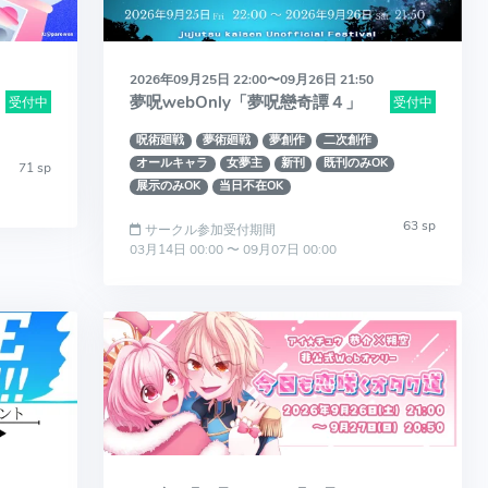
2026年09月25日 22:00〜09月26日 21:50
夢呪webOnly「夢呪戀奇譚４」
受付中
受付中
呪術廻戦
夢術廻戦
夢創作
二次創作
オールキャラ
女夢主
新刊
既刊のみOK
71 sp
展示のみOK
当日不在OK
63 sp
サークル参加受付期間
03月14日 00:00 〜 09月07日 00:00