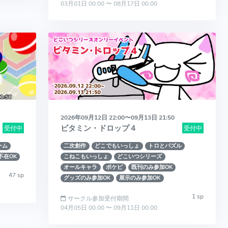
03月01日 00:00 〜 08月17日 00:00
2026年09月12日 22:00〜09月13日 21:50
ビタミン・ドロップ４
受付中
受付中
ーム
二次創作
どこでもいっしょ
トロとパズル
不在OK
こねこもいっしょ
どこいつシリーズ
オールキャラ
ポケピ
既刊のみ参加OK
47 sp
グッズのみ参加OK
展示のみ参加OK
1 sp
サークル参加受付期間
04月05日 00:00 〜 09月11日 00:00