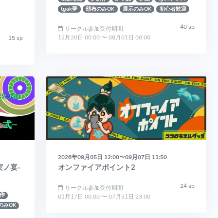
tgak夢
頒布のみOK
展示のみOK
初心者歓迎
40 sp
サークル参加受付期間
12月20日 00:00 〜 08月01日 00:00
15 sp
2026年09月05日 12:00〜09月07日 11:50
実ノ宴-
オンファイアポイント2
24 sp
サークル参加受付期間
作
01月17日 00:00 〜 07月31日 23:00
のみOK