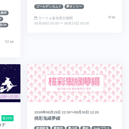
ゴールデンカムイ
夢オンリー
次創作
6 sp
サークル参加受付期間
K
05月09日 00:00 〜 08月15日 00:00
在OK
12 sp
2026年08月29日 22:30〜08月30日 22:20
桃彩鬼縁夢綴
受付中
カナ
桃源暗鬼
夢創作
夢小説
夢絵
tgakプラス