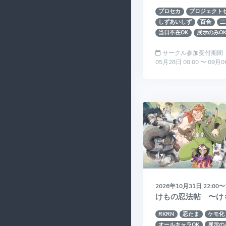
プロセカ
プロジェクト
しずあいしず
百合
二
当日不在OK
展示のみO
サークル参加受付期間
05月28日 00:00 〜 09月0
2026年10月31日 22:00〜
けもの忍法帖 〜け
RKRN
忍たま
ケモ化
オールキャラOK
展示の