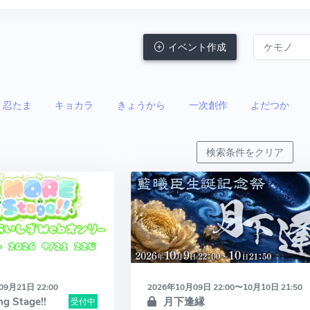
イベント作成
忍たま
キョカラ
きょうから
一次創作
よだつか
検索条件をクリア
09月21日 22:00
2026年10月09日 22:00〜10月10日 21:50
g Stage!!
月下逢縁
受付中