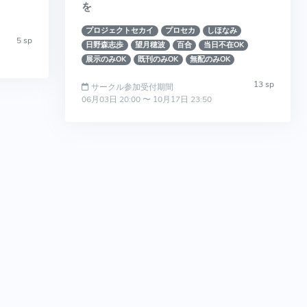
を
プロジェクトセカイ
プロセカ
しほなみ
5 sp
日野森志歩
望月穂波
百合
当日不在OK
展示のみOK
既刊のみOK
無配のみOK
13 sp
サークル参加受付期間
06月03日 20:00 〜 10月17日 23:50