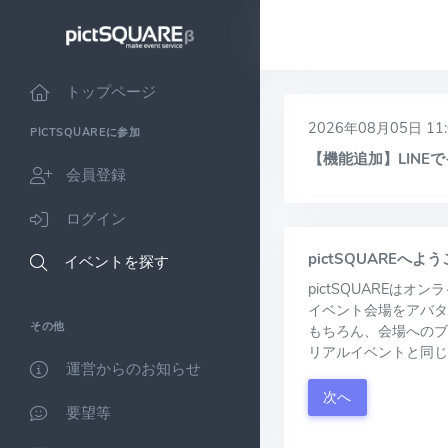
トップページ
2026年08月05日 11:
PICTSQUAREに参加
【機能追加】LIN
会員登録
ログイン
pictSQUAREへよ
イベントを探す
pictSQUAREは
イベント会場をアバタ
その他
もちろん、会場へのブ
リアルイベントと同じ
運営からのお知らせ
次へ
要望等