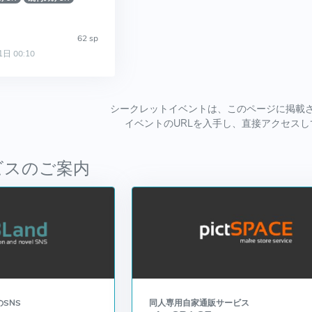
62 sp
1日 00:10
シークレットイベントは、このページに掲載
イベントのURLを入手し、直接アクセス
ビスのご案内
SNS
同人専用自家通販サービス