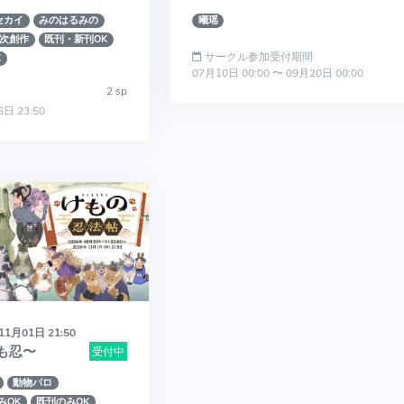
セカイ
みのはるみの
曦瑶
次創作
既刊・新刊OK
サークル参加受付期間
K
07月10日 00:00 〜 09月20日 00:00
2 sp
6日 23:50
11月01日 21:50
も忍〜
受付中
動物パロ
みOK
既刊のみOK