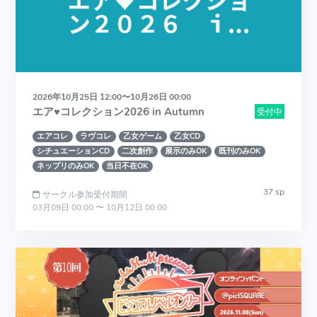
2026年10月25日 12:00〜10月26日 00:00
エア♥コレクション2026 in Autumn
受付中
エアコレ
ラヴコレ
乙女ゲーム
乙女CD
シチュエーションCD
二次創作
展示のみOK
既刊のみOK
ネップリのみOK
当日不在OK
37 sp
サークル参加受付期間
03月09日 00:00 〜 10月12日 00:00