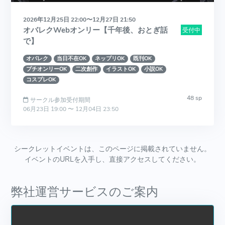
2026年12月25日 22:00〜12月27日 21:50
オバレクWebオンリー【千年後、おとぎ話
受付中
で】
オバレク
当日不在OK
ネップリOK
既刊OK
プチオンリーOK
二次創作
イラストOK
小説OK
コスプレOK
48 sp
サークル参加受付期間
06月23日 19:00 〜 12月04日 23:50
シークレットイベントは、このページに掲載されていません。
イベントのURLを入手し、直接アクセスしてください。
弊社運営サービスのご案内