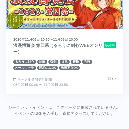
2026年11月08日 10:30〜11月08日 23:00
浪漫博覧会 第四幕（るろうに剣心WEBオンリ
受付中
ー）
るろうに剣心
剣薫
斎剣
抜巴
蒼操
弥燕
オールキャラ
展示のみOK
当日不在OK
11 sp
サークル参加受付期間
06月01日 00:00 〜 11月01日 23:50
シークレットイベントは、このページに掲載されていません。
イベントのURLを入手し、直接アクセスしてください。