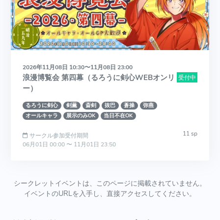
2026年11月08日 10:30〜11月08日 23:00
浪漫博覧会 第四幕（るろうに剣心WEBオンリ
受付中
ー）
るろうに剣心
剣薫
斎剣
抜巴
蒼操
弥燕
オールキャラ
展示のみOK
当日不在OK
11 sp
サークル参加受付期間
06月01日 00:00 〜 11月01日 23:50
シークレットイベントは、このページに掲載されていません。
イベントのURLを入手し、直接アクセスしてください。