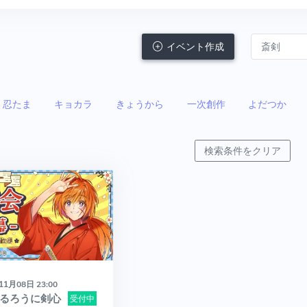
イベント作成
忍たま
キョカラ
きょうから
一次創作
よだつか
検索条件をクリア
11月08日 23:00
（るろうに剣心
受付中