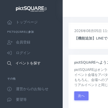
トップページ
2026年08月05日 11:
PICTSQUAREに参加
【機能追加】LIN
会員登録
ログイン
pictSQUAREへよ
イベントを探す
pictSQUAREは
イベント会場をアバタ
その他
もちろん、会場へのブ
リアルイベントと同じ
運営からのお知らせ
次へ
要望等