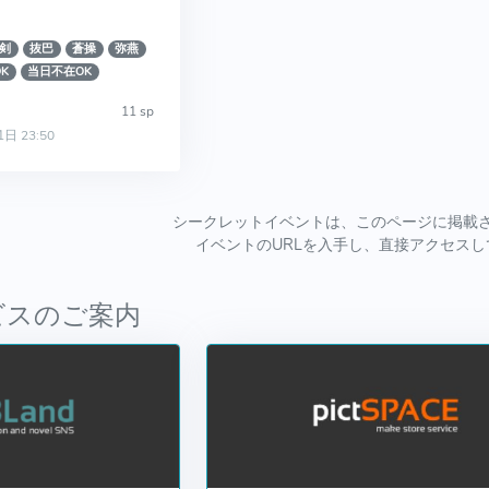
剣
抜巴
蒼操
弥燕
K
当日不在OK
11 sp
1日 23:50
シークレットイベントは、このページに掲載
イベントのURLを入手し、直接アクセス
ビスのご案内