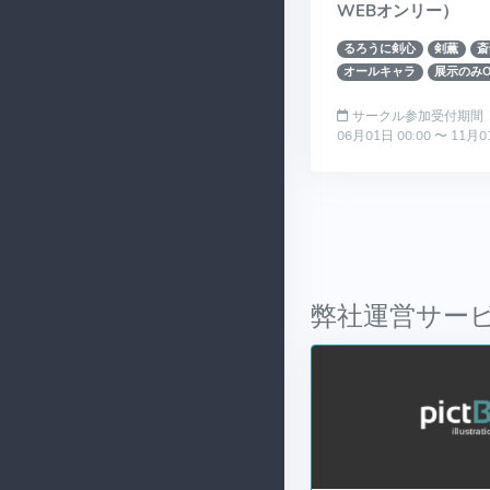
WEBオンリー）
るろうに剣心
剣薫
斎
オールキャラ
展示のみO
サークル参加受付期間
06月01日 00:00 〜 11月0
弊社運営サー