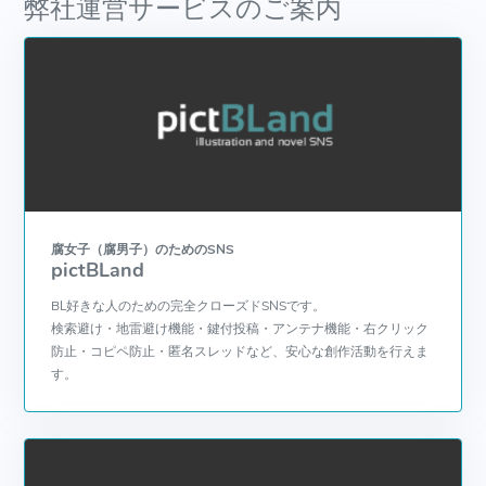
弊社運営サービスのご案内
腐女子（腐男子）のためのSNS
pictBLand
BL好きな人のための完全クローズドSNSです。
検索避け・地雷避け機能・鍵付投稿・アンテナ機能・右クリック
防止・コピペ防止・匿名スレッドなど、安心な創作活動を行えま
す。