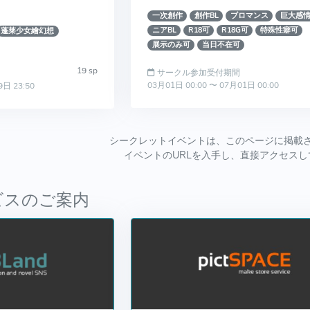
一次創作
創作BL
ブロマンス
巨大感
ニアBL
R18可
R18G可
特殊性癖可
蓬莱少女繪幻想
展示のみ可
当日不在可
19 sp
サークル参加受付期間
03月01日 00:00 〜 07月01日 00:00
9日 23:50
シークレットイベントは、このページに掲載
イベントのURLを入手し、直接アクセス
ビスのご案内