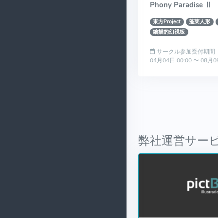
Phony Paradise Ⅱ
東方Project
蓬莱人形
繪描的幻視板
サークル参加受付期間
04月04日 00:00 〜 08月0
弊社運営サー