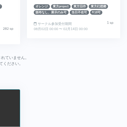
情
オレンジ
東方project
東方旧作
東方幻想郷
頒布なし、展示のみ可
当日不在可
R18可
1 sp
サークル参加受付期間
282 sp
08月02日 00:00 〜 02月14日 00:00
されていません。
してください。