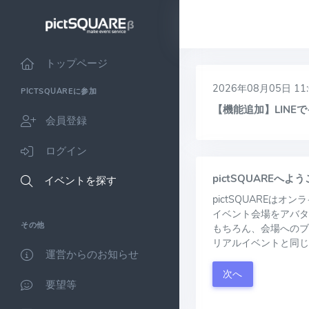
トップページ
2026年08月05日 11:
PICTSQUAREに参加
【機能追加】LIN
会員登録
ログイン
pictSQUAREへよ
イベントを探す
pictSQUAREは
イベント会場をアバタ
その他
もちろん、会場へのブ
リアルイベントと同じ
運営からのお知らせ
次へ
要望等