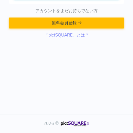
アカウントをまだお持ちでない方
無料会員登録
「pictSQUARE」とは？
2026 ©