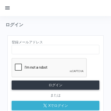
ログイン
登録メールアドレス
ログイン
または
Xでログイン