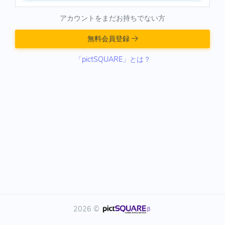
アカウントをまだお持ちでない方
無料会員登録
「pictSQUARE」とは？
2026 ©