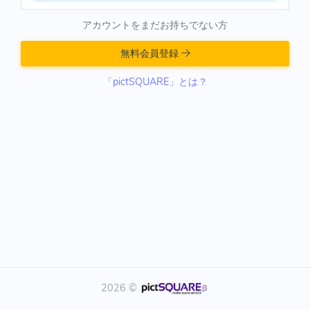
アカウントをまだお持ちでない方
無料会員登録
「pictSQUARE」とは？
2026 ©