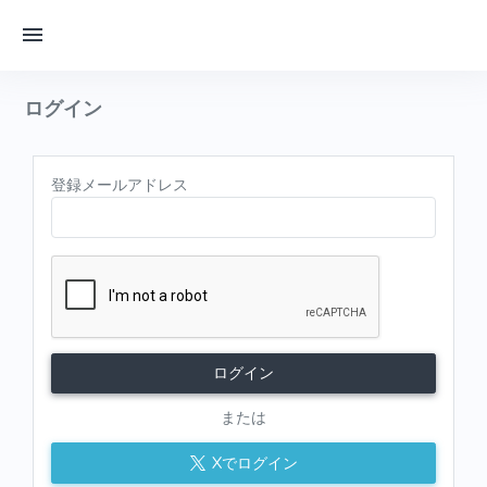
ログイン
登録メールアドレス
ログイン
または
Xでログイン