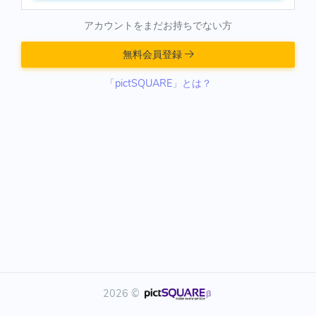
アカウントをまだお持ちでない方
無料会員登録
「pictSQUARE」とは？
2026 ©