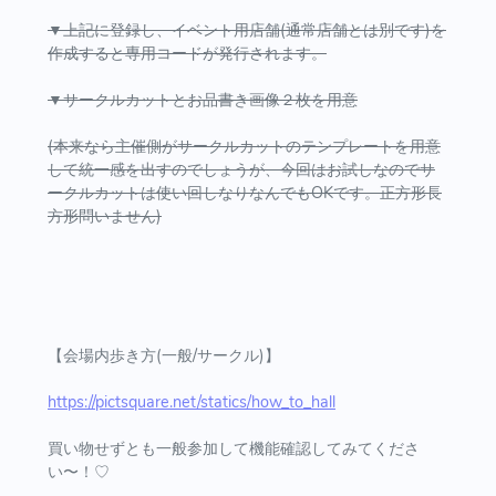
▼上記に登録し、イベント用店舗(通常店舗とは別です)を
作成すると専用コードが発行されます。
▼サークルカットとお品書き画像２枚を用意
(本来なら主催側がサークルカットのテンプレートを用意
して統一感を出すのでしょうが、今回はお試しなのでサ
ークルカットは使い回しなりなんでもOKです。正方形長
方形問いません)
【会場内歩き方(一般/サークル)】
https://pictsquare.net/statics/how_to_hall
買い物せずとも一般参加して機能確認してみてくださ
い〜！♡