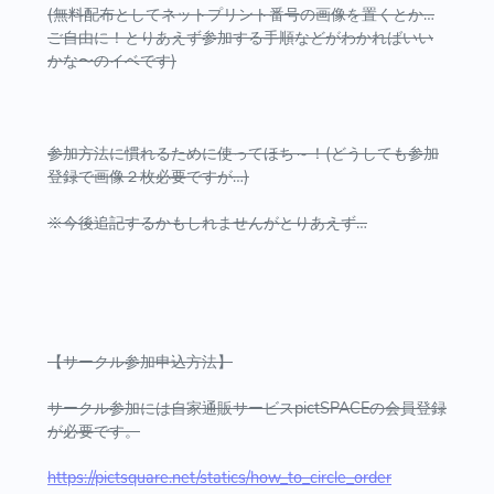
(無料配布としてネットプリント番号の画像を置くとか…
ご自由に！とりあえず参加する手順などがわかればいい
かな〜のイベです)
参加方法に慣れるために使ってほち～！(どうしても参加
登録で画像２枚必要ですが…)
※今後追記するかもしれませんがとりあえず…
【サークル参加申込方法】
サークル参加には自家通販サービスpictSPACEの会員登録
が必要です。
https://pictsquare.net/statics/how_to_circle_order