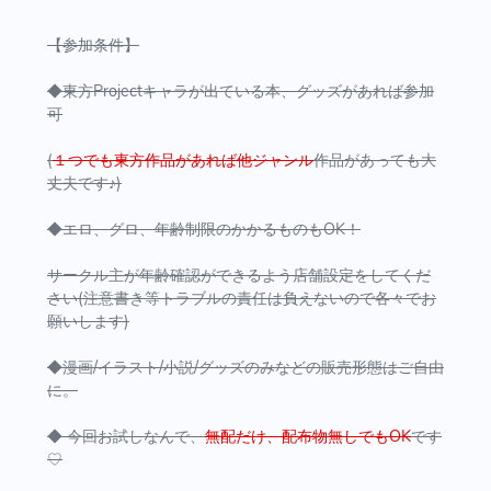
【参加条件】
◆東方Projectキャラが出ている本、グッズがあれば参加
可
(
１つでも東方作品があれば他ジャンル
作品があっても大
丈夫です♪)
◆エロ、グロ、年齢制限のかかるものもOK！
サークル主が年齢確認ができるよう店舗設定をしてくだ
さい(注意書き等トラブルの責任は負えないので各々でお
願いします)
◆漫画/イラスト/小説/グッズのみなどの販売形態はご自由
に。
◆ 今回お試しなんで、
無配だけ、配布物無しでもOK
です
♡