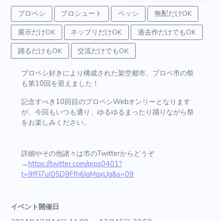
プロペシ
プロシュート
ペッシ
無配だけOK
展示だけOK
ネップリだけOK
過去作だけでもOK
踊るだけもOK
交流だけでもOK
プロペシ好きにより構成された架空都市、プロペ市の祭
も第10回を迎えました！
記念すべき10回目のプロペシWebオンリーとなります
が、
今回もいつも通り、ゆるゆるまったり踊りながら祭
をお楽しみください。
詳細やその他諸々は市のTwitterからどうぞ
→
https://twitter.com/prps0401?
t=9fFl7uI05D9Ffh6lqMqxUg&s=09
イベント開催日