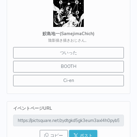
鮫島地一(SamejimaChich)
陰影描き描きおじさん。
ついった
BOOTH
Ci-en
イベントページURL
コピー
ポスト