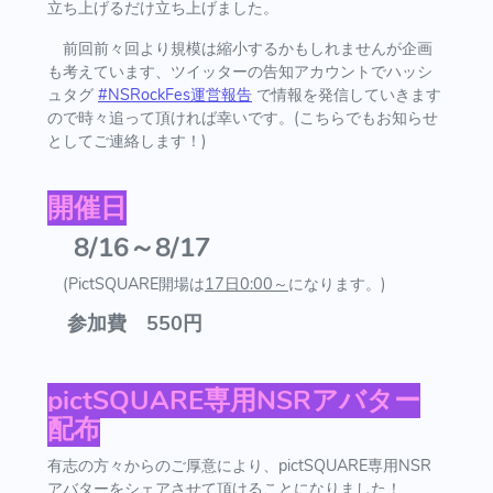
立ち上げるだけ立ち上げました。
前回前々回より規模は縮小するかもしれませんが企画
も考えています、ツイッターの告知アカウントでハッシ
ュタグ
#NSRockFes運営報告
で情報を発信していきます
ので時々追って頂ければ幸いです。(こちらでもお知らせ
としてご連絡します！)
開催日
8/16～8/17
(PictSQUARE開場は
17日0:00～
になります。)
参加費 550円
pictSQUARE専用NSRアバター
配布
有志の方々からのご厚意により、pictSQUARE専用NSR
アバターをシェアさせて頂けることになりました！