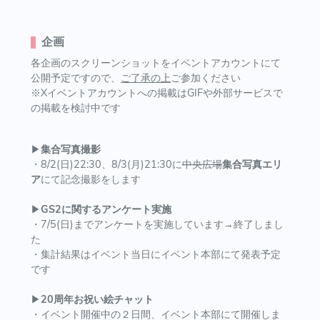
企画
各企画のスクリーンショットをイベントアカウントにて
公開予定ですので、
ご了承の上
ご参加ください
※Xイベントアカウントへの掲載はGIFや外部サービスで
の掲載を検討中です
▶
集合写真撮影
・8/2(日)22:30、8/3(月)21:30に
中央広場
集合写真エリ
ア
にて記念撮影をします
▶
GS2に関するアンケート実施
・7/5(日)までアンケートを実施しています→終了しまし
た
・集計結果はイベント当日にイベント本部にて発表予定
です
▶
20周年お祝い絵チャット
・イベント開催中の２日間、イベント本部にて開催しま