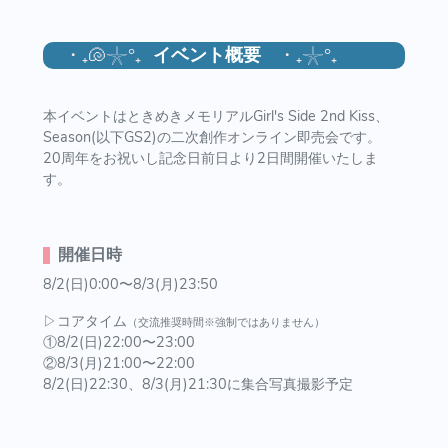
・₊🐚𓇼°₊
イベント概要
・₊𓇼°₊
本イベントはときめきメモリアルGirl's Side 2nd Kiss、
Season(以下GS2)の二次創作オンライン即売会です。
20周年をお祝いし記念日前日より2日間開催いたしま
す。
開催日時
8/2(日)0:00〜8/3(月)23:50
▷コアタイム
（交流推奨時間※強制ではありません）
①8/2(日)22:00〜23:00
②8/3(月)21:00〜22:00
8/2(日)22:30、8/3(月)21:30に集合写真撮影予定