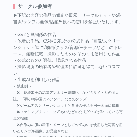
サークル参加者
▶下記の内容の作品の頒布や展示、サークルカット/お品
書き/サンプル画像/店舗外観への使用を禁止いたします。
・GS2と無関係の作品
・他者の作品、GSやGS以外の公式作品（画像/スクリー
ンショット/ロゴ/動画/グッズ/音源/モチーフなど）のトレ
ース、無断転載、撮影したものをそのまま使用した作品
・公式のものと類似、誤認される作品
・撮影場所の所有者や管理者に許可を得ていないコスプ
レ
・生成AIを利用した作品
＜禁止例＞
✖「花椿姫子の花屋アンネリー訪問記」などのタイトルの同人
誌、「羽ヶ崎学園のネクタイ」などのグッズ
✖ゲーム内スクリーンショットと自身の作品を同一画面に掲載
✖ファミマプリント、公式ぬいなどの公式グッズが映っている写
真の掲載
✖自作ぬい服の着用イメージとして公式ぬいを使用した写真を用
いたサンプル画像、お品書きなど