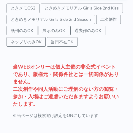
ときメモGS2
ときめきメモリアル Girl's Side 2nd Kiss
ときめきメモリアル Girl's Side 2nd Season
二次創作
既刊のみOK
展示のみOK
過去作のみOK
ネップリのみOK
当日不在OK
当WEBオンリーは個人主催の非公式イベント
であり、版権元・関係各社とは一切関係があり
ません。
二次創作や同人活動にご理解のない方の閲覧・
参加・入場はご遠慮いただきますようお願いい
たします。
※当ページは検索避け設定をONにしています