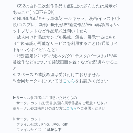
・GS2の自作二次創作作品１点以上の頒布または展示が
あること(当日不在OK)
※NL/BL/GL/キャラ単体/オールキャラ、漫画/イラスト/小
説/コスプレ、新刊or既刊頒布/過去作品/Web再録/展示/ネ
ットプリントなど作品形式は問いません
・成人向け作品はサンプル掲載、頒布、展示するにあた
り年齢確認が可能なサービスを利用すること(各通販サイ
ト/pixivやポイピクなど)
・特殊設定(パロディ/死ネタ/グロテスク/バース系/TS/年
齢操作など)について確認画面を置くなどの配慮をするこ
と
※スペースの隣接希望は受け付けておりません
※合同サークルについては
こちら
をお読みください
▶サークル参加者にご用意いただくもの
・サークルカット/お品書き/頒布展示作品をご用意ください
※サークル参加者向けの遊び方は
こちら
をご参照ください
▷サークルカット
ファイル形式：PNG、JPG、GIF
ファイルサイズ：10MB以下