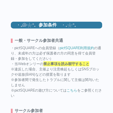
・₊🐚𓇼°₊
参加条件
・₊𓇼°₊
一般・サークル参加者共通
・pictSQUAREへの会員登録（
pictSQUARE利用規約
の通
り、未成年の方は必ず保護者の方の同意を得て会員登
録・参加をしてください）
・当Webオンリーの
禁止事項を読み順守すること
※違反した場合、主催より注意喚起もしくはSNSブロッ
クや追放(BAN)などの措置を取ります
※参加者間で発生したトラブルに関して主催は関与いた
しません
※pictSQUAREの遊び方については
こちら
をご参照くださ
い
サークル参加者