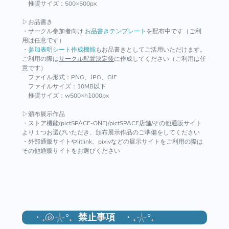
推奨サイズ：500×500px
▷お品書き
・サークル参加者向け
お品書きテンプレート
を配布中です（ご利
用は任意です）
・
参加表明シート作成機能
もお品書きとしてご活用いただけます。
ご利用の際は
サークル配置決定後
に作成してください（ご利用は任
意です）
ファイル形式：PNG、JPG、GIF
ファイルサイズ：10MB以下
推奨サイズ：w500×h1000px
▷頒布展示作品
・ストア機能(pictSPACE-ONE)/pictSPACE店舗/その他通販サイト
より１つお選びいただき、頒布展示作品のご準備をしてください
・外部通販サイトやlitlink、pixivなどの展示サイトをご利用の際は
その他通販サイトをお選びください
・₊🐚𓇼°₊
禁止事項
・₊𓇼°₊