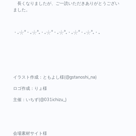
長くなりましたが、ご一読いただきありがとうござい
ました。
・₊𓇼°・₊𓇼°₊・₊𓇼°・₊𓇼°₊・₊𓇼°・₊𓇼°₊・₊
イラスト作成：ともよし様(@gstanoshi_na)
ロゴ作成：りょ様
主催：いちず(@031ichizu_)
会場素材サイト様