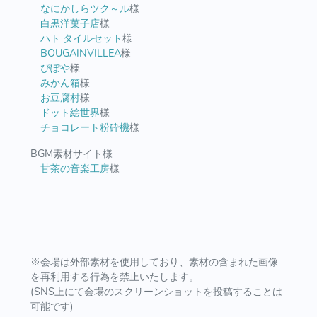
なにかしらツク～ル
様
白黒洋菓子店
様
ハト タイルセット
様
BOUGAINVILLEA
様
ぴぽや
様
みかん箱
様
お豆腐村
様
ドット絵世界
様
チョコレート粉砕機
様
BGM素材サイト様
甘茶の音楽工房
様
※会場は外部素材を使用しており、素材の含まれた画像
を再利用する行為を禁止いたします。
(SNS上にて会場のスクリーンショットを投稿することは
可能です)