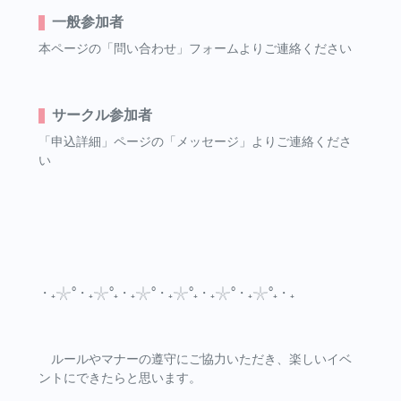
一般参加者
本ページの「問い合わせ」フォームよりご連絡ください
サークル参加者
「申込詳細」ページの「メッセージ」よりご連絡くださ
い
・₊𓇼°・₊𓇼°₊・₊𓇼°・₊𓇼°₊・₊𓇼°・₊𓇼°₊・₊
ルールやマナーの遵守にご協力いただき、楽しいイベ
ントにできたらと思います。