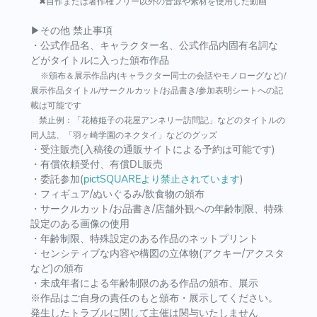
✖自作または著作権フリー以外の音源や素材を使用した動画
▶その他 禁止事項
・公式作品名、キャラクター名、公式作品内固有名詞な
どがタイトルに入った頒布作品
※頒布＆展示作品内(キャラクター同士の会話やモノローグなど)/
展示作品タイトル/サークルカット/お品書き/参加表明シートへの記
載は可能です
禁止例：「花椿姫子の花屋アンネリー訪問記」などのタイトルの
同人誌、「羽ヶ崎学園のネクタイ」などのグッズ
・受注販売(入稿後の通販サイトによる予約は可能です)
・有償依頼受付、有償DL販売
・委託参加(
pictSQUAREより禁止されています
)
・フィギュア/ぬいぐるみ/飲食物の頒布
・サークルカット/お品書き/店舗外観への年齢制限、特殊
設定のある画像の使用
・年齢制限、特殊設定のある作品のネットプリント
・センシティブな内容や構図の立体物(アクキー/アクスタ
など)の頒布
・未成年者による年齢制限のある作品の頒布、展示
※作品はご自身の責任のもと頒布・展示してください。
発生したトラブルに関して主催は関与いたしません