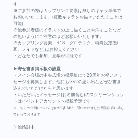
す
※ご参加の際はカップリング要素は無しのキャラ単体で
お願いいたします。(複数キャラをお描きいただくことは
可能)
※他参加者様のイラストの上に描くことや消すことなど
の無いようにご注意のほどお願いいたします。
※カップリング要素、R18、グロテスク、特殊設定(獣
耳、メイドなど)はお控えください
・どなたでも参加、見学が可能です
▶
寄せ書き掲示板の設置
・メイン会場の中央広場の掲示板にて20周年お祝いメッ
セージを募集します。他にもGS2の思い出などぜひ書き
込んでいただけたらと思います
・いただいたメッセージ(お名前含む)のスクリーンショッ
トはイベントアカウントへ掲載予定です
※こちらの企画についてはpictSQUAREに問い合わせした回答内容に準じ
て行っております
▷他検討中