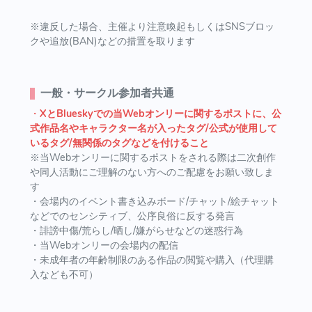
※違反した場合、主催より注意喚起もしくはSNSブロッ
クや追放(BAN)などの措置を取ります
一般・サークル参加者共通
・
XとBlueskyでの当Webオンリーに関するポストに、公
式作品名やキャラクター名が入ったタグ/公式が使用して
いるタグ/無関係のタグなどを付けること
※当Webオンリーに関するポストをされる際は二次創作
や同人活動にご理解のない方へのご配慮をお願い致しま
す
・会場内のイベント書き込みボード/チャット/絵チャット
などでのセンシティブ、公序良俗に反する発言
・誹謗中傷/荒らし/晒し/嫌がらせなどの迷惑行為
・当Webオンリーの会場内の配信
・未成年者の年齢制限のある作品の閲覧や購入（代理購
入なども不可）