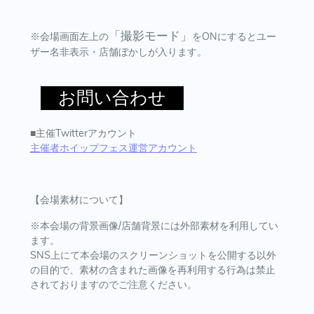
「撮影モード」
※会場画面左上の
をONにするとユー
ザー名非表示・店舗ぼかしが入ります。
お問い合わせ
■主催Twitterアカウント
主催者ホイップフェス運営アカウント
【会場素材について】
※本会場の背景画像/店舗背景には外部素材を利用してい
ます。
SNS上にて本会場のスクリーンショットを公開する以外
の目的で、素材の含まれた画像を再利用する行為は禁止
されておりますのでご注意ください。