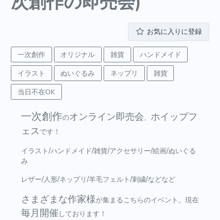
次創作の即売会)
お気に入りに登録
一次創作
オリジナル
雑貨
ハンドメイド
イラスト
ぬいぐるみ
ネップリ
雑貨
当日不在OK
一次創作
オンライン即売会
ホイップフ
の
、
ェス
です！
イラスト/ハンドメイド/雑貨/アクセサリー/絵画/ぬいぐる
み
レザー/人形/ネップリ/羊毛フェルト/刺繍/などなど
さまざまな作家様
が集まるこちらのイベント。現在
毎月開催
しております！