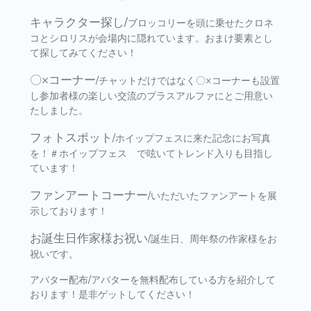
キャラクター探し/
ブロッコリーを頭に乗せたクロネ
コとシロリスが会場内に隠れています。おまけ要素とし
て探してみてください！
〇×コーナー
/チャットだけではなく〇×コーナーも設置
し参加者様の楽しい交流のプラスアルファにとご用意い
たしました。
フォトスポット
/ホイップフェスに来た記念にお写真
を！＃ホイップフェス で呟いてトレンド入りも目指し
ています！
ファンアートコーナー
/いただいたファンアートを展
示しております！
お誕生日作家様お祝い
/誕生日、周年祭の作家様をお
祝いです。
アバター配布/アバターを無料配布している方を紹介して
おります！是非ゲットしてください！