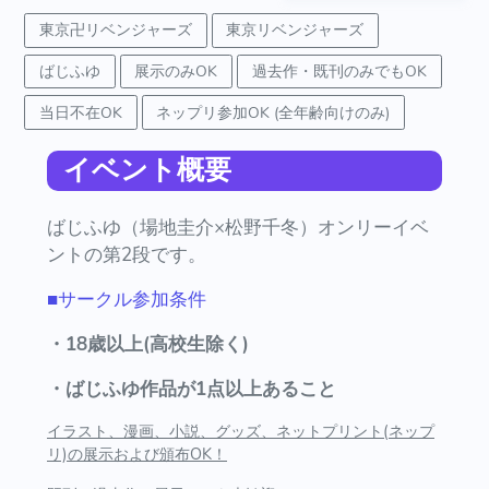
東京卍リベンジャーズ
東京リベンジャーズ
ばじふゆ
展示のみOK
過去作・既刊のみでもOK
当日不在OK
ネップリ参加OK (全年齢向けのみ)
イベント概要
ばじふゆ（場地圭介×松野千冬）オンリーイベ
ントの第2段です。
■サークル参加条件
・18歳以上(高校生除く)
・ばじふゆ作品が1点以上あること
イラスト、漫画、小説、グッズ、ネットプリント(ネップ
リ)の展示および頒布OK！