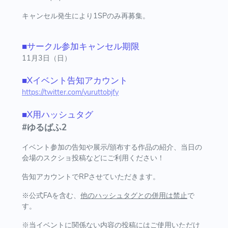
キャンセル発生により1SPのみ再募集。
■サークル参加キャンセル期限
11月3日（日）
■Xイベント告知アカウント
https://twitter.com/yuruttobjfy
■X用ハッシュタグ
#ゆるばふ2
イベント参加の告知や展示/頒布する作品の紹介、当日の
会場のスクショ投稿などにご利用ください！
告知アカウントでRPさせていただきます。
※公式FAを含む、
他のハッシュタグとの併用は禁止
で
す。
※
当イベントに関係ない内容の投稿にはご使用いただけ