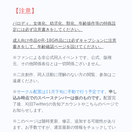
【注意】
パロディ、女体化、幼児化、獣化、年齢操作等の特殊設
定には必ず注意書きをしてください。
成人向け作品やR-18G作品には必ずキャプションに注意
書きをして、年齢確認ページを設けてください。
※ファンによる非公式同人イベントです。公式、版権
元、その他関係各位とは一切関係ございません。
※二次創作、同人活動に理解のない方の閲覧、参加はご
遠慮ください。
※
サークル配置は11月下旬に手動で行う予定です
。
申し
込み時点でのスペースナンバーは仮のものです。
配置完
了後、X(旧Twitter)の告知アカウントやこちらのページで
お知らせします。
※このページは随時更新、修正、追加する可能性があり
ます。お手数ですが、適宜最新の情報をチェックしてい