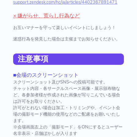
support.zendesk.com/hc/ja/articles/4402367891471
× 嫌がらせ、荒らし行為など
お互いマナーを守って楽しいイベントにしましょう！
迷惑行為を発見した場合は主催までお知らせください。
注意事項
■会場のスクリーンショット
スクリーンショット及びSNSへの投稿可能です。
チャット内容・各サークルスペース画像・展示頒布物な
ど、各参加者様が作成された画像が写りこんでいる場合
は許可をお取りください。
許可がとれない場合は加工・トリミングや、イベント会
場の撮影モード機能の使用などのご配慮をお願いいたし
ます。
※会場画面左上の「撮影モード」をONにするとユーザー
名非表示・店舗ぼかしが入ります