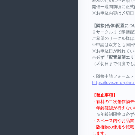
表示のために申込順で
開催一週間前頃に正式
※お申込内容は〆切日
【隣接(合体)配置につ
２サークルまで隣接配
ご希望のサークル様は
※申請は双方とも同日
※お申込日が離れてい
※必ず
「配置希望エリ
（〆切日まで何度でも
＜隣接申請フォーム＞
https://love.zero-plan.
【禁止事項】
・有料の二次創作物デ
・年齢確認が行えない
※年齢制限物は必ず外
・スペース内やお品書
・版権物の使用や転載
します。