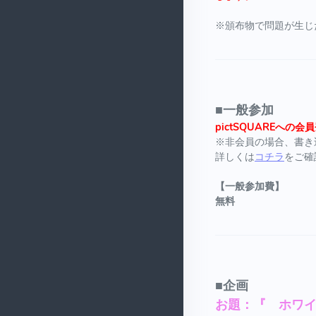
※頒布物で問題が生じ
■一般参加
pictSQUAREへ
※非会員の場合、書き
詳しくは
コチラ
をご確
【一般参加費】
無料
■企画
お題：『 ホワ