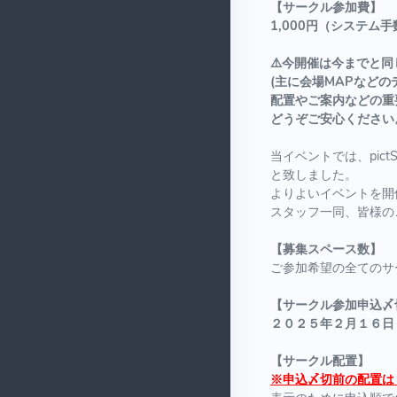
【サークル参加費】
1,000円（システム手
⚠️今開催は今までと
(主に会場MAPなどの
配置やご案内などの重
どうぞご安心ください
当イベントでは、pic
と致しました。
よりよいイベントを開
スタッフ一同、皆様の
【募集スペース数】
ご参加希望の全てのサ
【サークル参加申込〆
２０２５年２月１６日
【サークル配置】
※申込〆切前の配置は