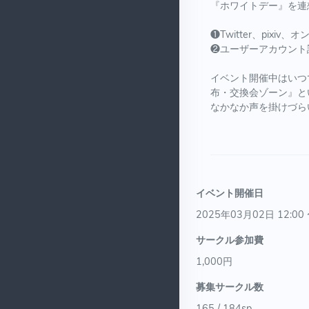
『ホワイトデー』を連
❶Twitter、pi
❷ユーザーアカウント
イベント開催中はいつ
布・交換会ゾーン』と
なかなか声を掛けづら
イベント開催日
2025年03月02日 12:00 
サークル参加費
1,000円
募集サークル数
165 / 184sp