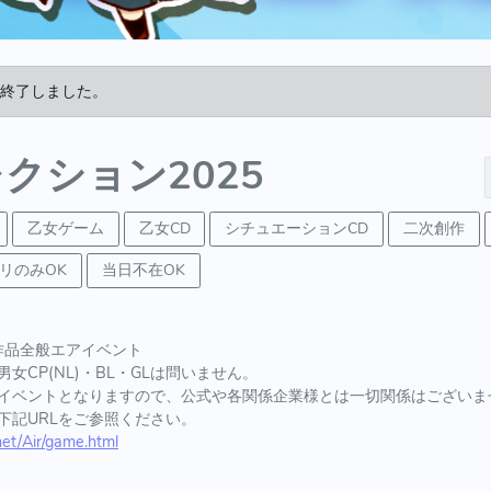
終了しました。
クション2025
乙女ゲーム
乙女CD
シチュエーションCD
二次創作
リのみOK
当日不在OK
作品全般エアイベント
女CP(NL)・BL・GLは問いません。
イベントとなりますので、公式や各関係企業様とは一切関係はございま
下記URLをご参照ください。
.net/Air/game.html