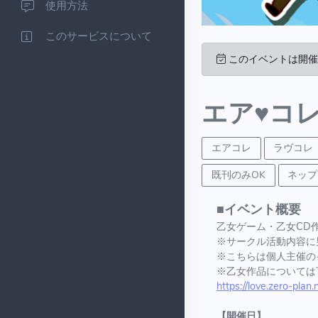
使用方法
このサービスについて
このイベントは開催
エア♥コレ
エアコレ
ラヴコレ
既刊のみOK
ネップ
■イベント概要
乙女ゲーム・乙女CD
※サークル活動内容に男
※こちらは個人主催の
※乙女作品については
https://love.zero-plan
【開催日】