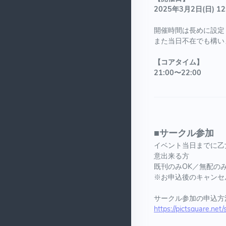
2025年3月2日(日) 12
開催時間は長めに設定
また当日不在でも構い
【コアタイム】
21:00〜22:00
■サークル参加
イベント当日までに乙
意出来る方
既刊のみOK／無配のみ
※お申込後のキャンセ
サークル参加の申込方
https://pictsquare.net