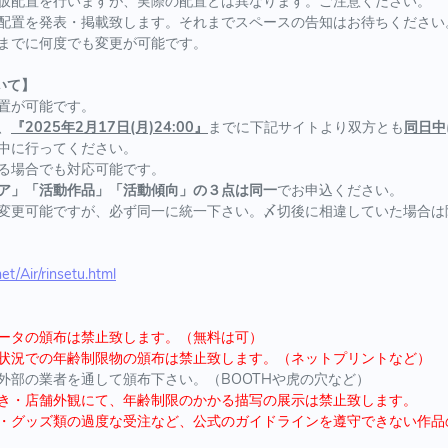
仮配置を行いますが、実際の配置とは異なります。ご注意ください。
配置を発表・掲載致します。それまでスペースの告知はお待ちください
までに何度でも変更が可能です。
いて】
置が可能です。
、
『2025年2月17日(月)24:00』
までに下記サイトより双方とも
同日中
中に行ってください。
る場合でも対応可能です。
ア」「活動作品」「活動傾向」の３点は同一
でお申込ください。
変更可能ですが、必ず同一に統一下さい。〆切後に相違していた場合は
net/Air/rinsetu.html
ータの頒布は禁止致します。（無料は可）
状況での年齢制限物の頒布は禁止致します。（ネットプリントなど）
部の業者を通して頒布下さい。（BOOTHや虎の穴など）
き・店舗外観にて、年齢制限のかかる描写の展示は禁止致します。
・グッズ類の過度な受注など、公式のガイドラインを遵守できない作品