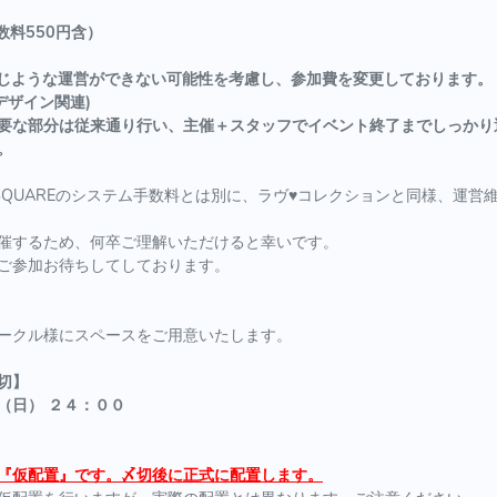
数料550円含）
同じような運営ができない可能性を考慮し、参加費を変更しております。
デザイン関連)
要な部分は従来通り行い、主催＋スタッフでイベント終了までしっかり
。
tSQUAREのシステム手数料とは別に、ラヴ♥コレクションと同様、運営
催するため、何卒ご理解いただけると幸いです。
ご参加お待ちしてしております。
ークル様にスペースをご用意いたします。
切】
（日） ２４：００
『仮配置』です。〆切後に正式に配置します。