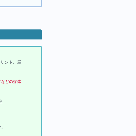
プリント、展
コ生などの媒体
み
い。