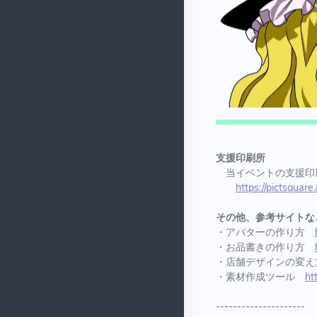
支援印刷所
当イベントの支援印刷
https://pictsquare
その他、参考サイトな
・アバターの作り方
・お品書きの作り方
・店舗デザインの変
・素材作成ツール
ht
---------------------