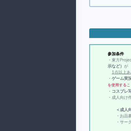
参加条件
・東方Proj
示など）
が
1点以上
・
ゲーム実
を使用するこ
・
コスプレ
・成人向け
＜成人
・お品書き
・サークル