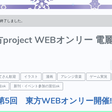
終了しました。
project WEBオンリー 
てさん歓迎
イラスト
漫画
アレンジ音楽
ゲーム実況
ok
新刊・イベント参加の宣伝ok
 第5回 東方WEBオンリー開催‼︎