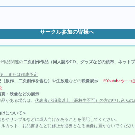
サークル参加の皆様へ
ect作品関連の
二次創作作品（同人誌やCD、グッズなどの頒布、ネット
ある、または作成予定
況（原作、二次創作を含む）
や
生放送
などの
映像展示
※Youtubeやニ
と
写真・映像などの展示
作品がある場合は、
代表者が18歳以上（高校生不可）の方の申し込みの
向けについて＞
やサンプルなどに成人向けがあることを明記してください。
カット、お品書きなどに修正が必要となる画像は置かないでくださ