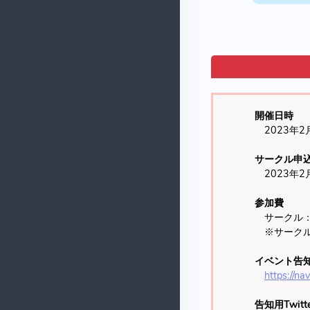
開催日時
2023年2月
サークル申
2023年2月
参加費
サークル：5
※サークル参
イベント告
https://n
告知用Twitt