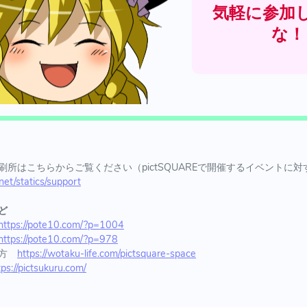
気軽に参加
な！
所はこちらからご覧ください（pictSQUAREで開催するイベントに
.net/statics/support
ど
https://pote10.com/?p=1004
https://pote10.com/?p=978
え方
https://wotaku-life.com/pictsquare-space
tps://pictsukuru.com/