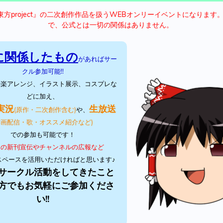
方project』の二次創作作品を扱うWEBオンリーイベントになります
で、公式とは一切の関係はありません。
に関係したもの
があればサー
クル参加可能!!
音楽アレンジ、イラスト展示、コスプレな
どに加え、
実況
生放送
(原作・二次創作含む)
や、
作画配信・歌・オススメ紹介など)
での参加も可能です！
ミの新刊宣伝やチャンネルの広報など
スペースを活用いただければと思います♪
サークル活動をしてきたこと
方でもお気軽にご参加くださ
い!!