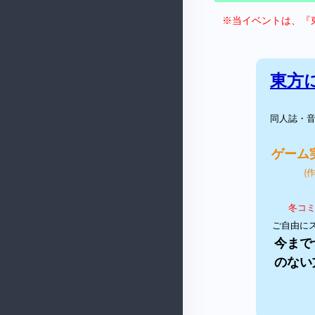
※当イベントは、『東
東方
同人誌・
ゲーム
(
冬コ
ご自由に
今まで
のない