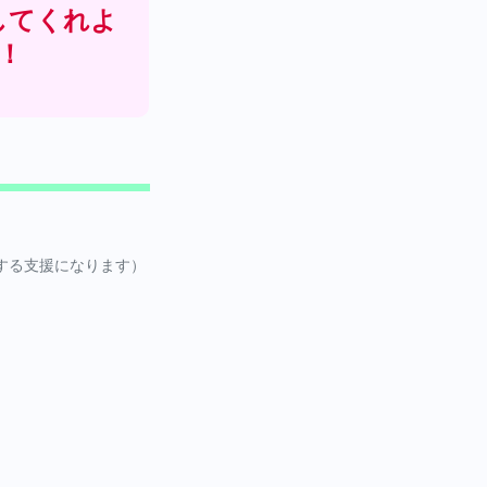
してくれよ
！
対する支援になります）