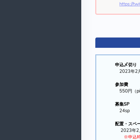
https://tw
申込〆切り
2023年2月
参加費
550円（p
募集SP
24sp
配置・スペー
2023年2
※申込時