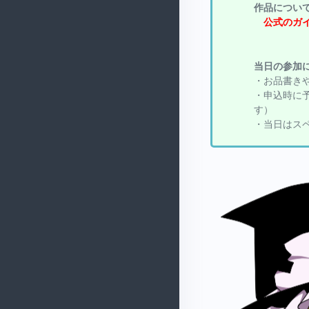
作品につい
公式のガイ
当日の参加
・お品書き
・申込時に
す）
・当日はス