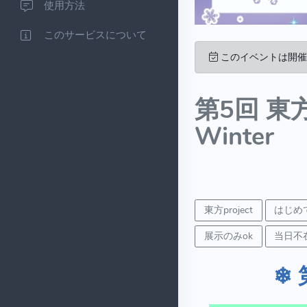
使用方法
このサービスについて
このイベントは開催
第5回 東方
Winter
東方project
はじめ
展示のみok
当日不在
❄