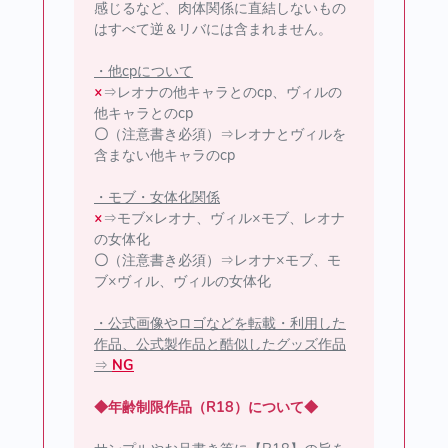
感じるなど、肉体関係に直結しないもの
はすべて逆＆リバには含まれません。
・他cpについて
×
⇒レオナの他キャラとのcp、ヴィルの
他キャラとのcp
〇
（注意書き必須）⇒レオナとヴィルを
含まない他キャラのcp
・モブ・女体化関係
×
⇒モブ×レオナ、ヴィル×モブ、レオナ
の女体化
〇
（注意書き必須）⇒レオナ×モブ、モ
ブ×ヴィル、ヴィルの女体化
・公式画像やロゴなどを転載・利用した
作品、公式製作品と酷似したグッズ作品
⇒
NG
◆年齢制限作品（R18）について◆