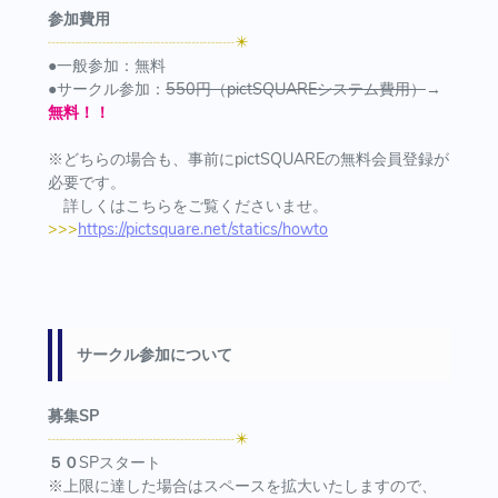
参加費用
┈┈┈┈┈┈┈┈┈┈┈┈✴️
●一般参加：無料
●サークル参加：
550円（pictSQUAREシステム費用）
→
無料！！
※どちらの場合も、事前にpictSQUAREの無料会員登録が
必要です。
詳しくはこちらをご覧くださいませ。
>>>
https://pictsquare.net/statics/howto
サークル参加について
募集SP
┈┈┈┈┈┈┈┈┈┈┈┈✴️
５０
SPスタート
※上限に達した場合はスペースを拡大いたしますので、