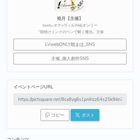
裕月【主催】
twstレオナ×ヴィルWebオンリー
『朝焼けインクのペンで解く魔法』主催
LVwebONLY朝まほ_SNS
主催_個人創作SNS
イベントページURL
コピー
ポスト
コンテンツ