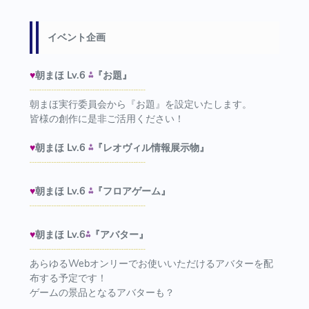
イベント企画
♥
朝まほ Lv.6
⁂
『お題』
┈┈┈┈┈┈┈┈┈┈┈┈
朝まほ実行委員会から『お題』を設定いたします。
皆様の創作に是非ご活用ください！
♥
朝まほ Lv.6
⁂
『レオヴィル情報展示物』
┈┈┈┈┈┈┈┈┈┈┈┈
♥
朝まほ Lv.6
⁂
『フロアゲーム』
┈┈┈┈┈┈┈┈┈┈┈┈
♥
朝まほ Lv.6
⁂
『アバター』
┈┈┈┈┈┈┈┈┈┈┈┈
あらゆるWebオンリーでお使いいただけるアバターを配
布する予定です！
ゲームの景品となるアバターも？