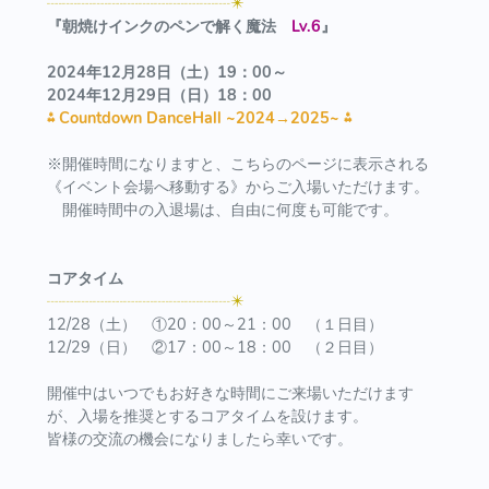
┈┈┈┈┈┈┈┈┈┈┈┈✴️
『朝焼けインクのペンで解く魔法
Lv.6
』
2024年12月28日（土）19：00～
2024年12月29日（日）18：00
⁂
Countdown DanceHall ~2024→2025~
⁂
※開催時間になりますと、こちらのページに表示される
《イベント会場へ移動する》からご入場いただけます。
開催時間中の入退場は、自由に何度も可能です。
コアタイム
┈┈┈┈┈┈┈┈┈┈┈┈✴️
12/28（土） ①20：00～21：00 （１日目）
12/29（日） ②17：00～18：00 （２日目）
開催中はいつでもお好きな時間にご来場いただけます
が、入場を推奨とするコアタイムを設けます。
皆様の交流の機会になりましたら幸いです。