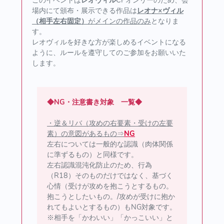
このイベントは
レオヴィル
CPオンリーのため、会
場内にて頒布・展示できる作品は
レオナ×ヴィル
（相手左右固定）
がメインの作品のみ
となりま
す。
レオヴィルを好きな方が楽しめるイベントになる
ように、ルールを遵守してのご参加をお願いいた
します。
◆NG・注意書き対象 一覧◆
・逆＆リバ（攻めの右要素・受けの左要
素）の意図があるもの⇒
NG
左右については一般的な認識（肉体関係
に準ずるもの）と同様です。
左右認識混沌化防止のため、行為
（R18）そのものだけではなく、基づく
心情（受けが攻めを抱こうとするもの。
抱こうとしたいもの。/攻めが受けに抱か
れてもよいとするもの）もNG対象です。
※相手を「かわいい」「かっこいい」と