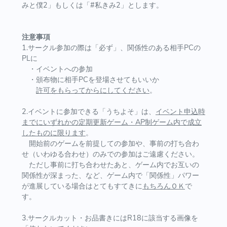
みと僕2」もしくは「#私きみ2」とします。
注意事項
1.サークル参加の際は「必ず」、関係性のある相手PCの
PLに
・イベントへの参加
・頒布物に相手PCを登場させてもいいか
許可をもらってからにしてください
。
2.イベントに参加できる「うちよそ」は、
イベント申込時
までにいずれかの定期更新ゲーム・AP制ゲーム内で成立
したものに限ります
。
開始前のゲームを前提しての参加や、事前の打ち合わ
せ（いわゆる合わせ）のみでの参加はご遠慮ください。
ただし事前に打ち合わせたあと、ゲーム内でお互いの
関係性が深まった、など、ゲーム内で「関係性」パワー
が進展している場合はとてもすてきに
もちろんＯＫ
で
す。
3.サークルカット・お品書きにはR18に該当する画像を