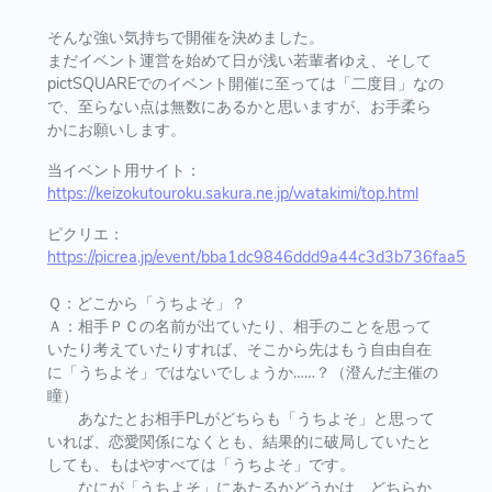
そんな強い気持ちで開催を決めました。
まだイベント運営を始めて日が浅い若輩者ゆえ、そして
pictSQUAREでのイベント開催に至っては「二度目」なの
で、至らない点は無数にあるかと思いますが、お手柔ら
かにお願いします。
当イベント用サイト：
https://keizokutouroku.sakura.ne.jp/watakimi/top.html
ピクリエ：
https://picrea.jp/event/bba1dc9846ddd9a44c3d3b736faa5
Ｑ：どこから「うちよそ」？
Ａ：相手ＰＣの名前が出ていたり、相手のことを思って
いたり考えていたりすれば、そこから先はもう自由自在
に「うちよそ」ではないでしょうか……？（澄んだ主催の
瞳）
あなたとお相手PLがどちらも「うちよそ」と思って
いれば、恋愛関係になくとも、結果的に破局していたと
しても、もはやすべては「うちよそ」です。
なにが「うちよそ」にあたるかどうかは、どちらか