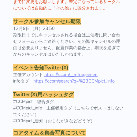
までに変更をお願いします。未定になっているサークル
については自動的に「その他」に区分されます。
サークル参加キャンセル期限
12月9日（月）23:50
期限日までにキャンセルされる場合は主催者に問い合わ
せフォームからご連絡ください。その際キャンセルの理
由は必要ありません。配置作業の都合上、期限を過ぎて
からのキャンセルはいたしかねます。
イベント告知Twitter(X)
主催アカウント
https://x.com/__mikageeeee
infoタグ
https://x.com/search?q=%23CCMpict_info
Twitter(X)用ハッシュタグ
#CCMpict 総合タグ
#CCMpict_info 主催者用タグ（こちらでポストはしない
でください）
#CCMpict_告知（おしながきなどどうぞ）
コアタイム＆集合写真について