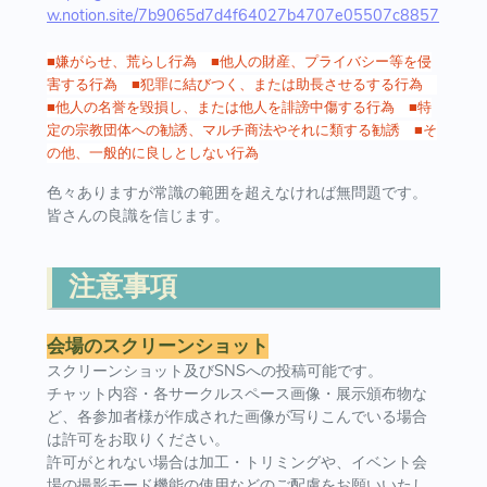
w.notion.site/7b9065d7d4f64027b4707e05507c8857
■嫌がらせ、荒らし行為 ■他人の財産、プライバシー等を侵
害する行為 ■犯罪に結びつく、または助長させるする行為
■他人の名誉を毀損し、または他人を誹謗中傷する行為 ■特
定の宗教団体への勧誘、マルチ商法やそれに類する勧誘 ■そ
の他、一般的に良しとしない行為
色々ありますが常識の範囲を超えなければ無問題です。
皆さんの良識を信じます。
注意事項
会場のスクリーンショット
スクリーンショット及びSNSへの投稿可能です。
チャット内容・各サークルスペース画像・展示頒布物な
ど、各参加者様が作成された画像が写りこんでいる場合
は許可をお取りください。
許可がとれない場合は加工・トリミングや、イベント会
場の撮影モード機能の使用などのご配慮をお願いいたし