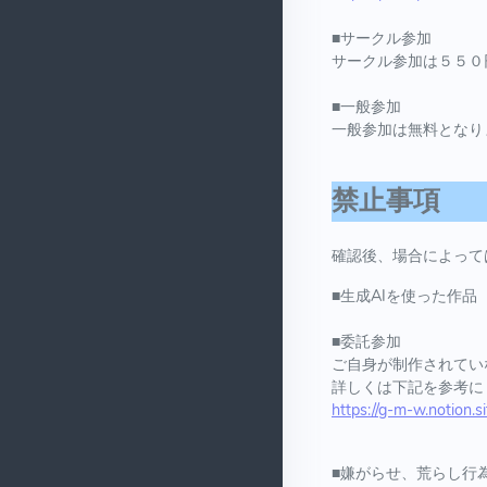
■サークル参加
サークル参加は５５０
■一般参加
一般参加は無料となり
禁止事項
確認後、場合によって
■生成AIを使った作品
■委託参加
ご自身が制作されてい
詳しくは下記を参考に
https://g-m-w.notio
■嫌がらせ、荒らし行