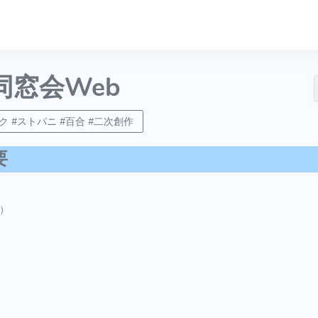
同窓会Web
 #ストパニ #百合 #二次創作
要
日）