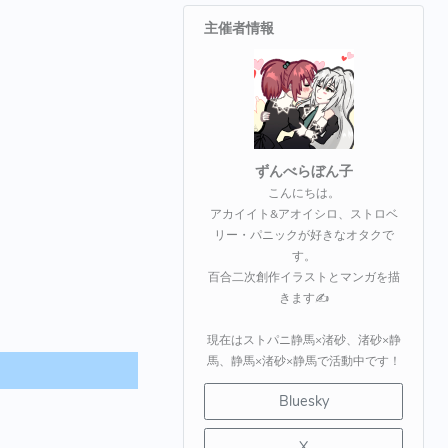
主催者情報
ずんべらぼん子
こんにちは。
アカイイト&アオイシロ、ストロベ
リー・パニックが好きなオタクで
す。
百合二次創作イラストとマンガを描
きます✍️
現在はストパニ静馬×渚砂、渚砂×静
馬、静馬×渚砂×静馬で活動中です！
Bluesky
X