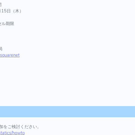
間
月15日（木）
セル期限
局
ctsquarenet
加をご検討ください。
/statics/howto