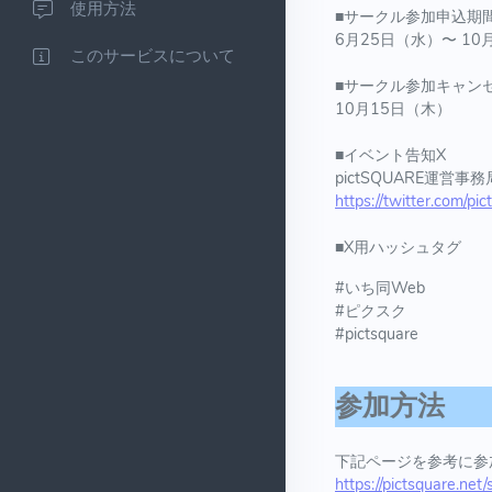
使用方法
■サークル参加申込期
6月25日（水）〜 10
このサービスについて
■サークル参加キャン
10月15日（木）
■イベント告知X
pictSQUARE運営事務
https://twitter.com/pi
■X用ハッシュタグ
#いち同Web
#ピクスク
#pictsquare
参加方法
下記ページを参考に参
https://pictsquare.net