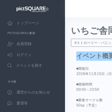
トップページ
いちご舎
PICTSQUAREに参加
#ストロベリー・パニック
会員登録
イベント概
ログイン
イベントを探す
■開催日
2026年11月15日（
その他
■開催時間
00:00～23:50
運営からのお知らせ
■募集サークル数
要望等
50sp（予定）