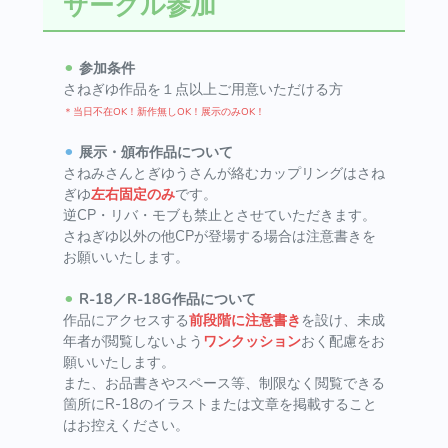
サークル参加
⚫︎
参加条件
さねぎゆ作品を１点以上ご用意いただける方
＊当日不在OK！新作無しOK！展示のみOK！
⚫︎
展示・頒布作品について
さねみさんとぎゆうさんが絡むカップリングはさね
ぎゆ
左右固定のみ
です。
逆CP・リバ・モブも禁止とさせていただきます。
さねぎゆ以外の他CPが登場する場合は注意書きを
お願いいたします。
⚫︎
R-18／R-18G作品について
作品にアクセスする
前段階に注意書き
を設け、未成
年者が閲覧しないよう
ワンクッション
おく配慮をお
願いいたします。
また、お品書きやスペース等、制限なく閲覧できる
箇所にR-18のイラストまたは文章を掲載すること
はお控えください。