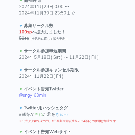
⚫︎
開催時間
2024年11月29日 0:00 〜
2024年11月30日 23:50まで
⚫︎
募集サークル数
100sp
へ拡大しました！
50sp
（申込数に応じて拡大予定）
⚫︎
サークル参加申込期間
2024年5月18日( Sat ) 〜 11月22日( Fri )
⚫︎
サークル参加キャンセル期限
2024年11月22日( Fri )
⚫︎
イベント告知Twitter
@sngy_60min
⚫︎
Twitter用ハッシュタグ
#歳をか
さね
た君を
ぎゅっ
※公式タグ(#鬼滅の刃、#不死川実弥誕生祭2024等)との併用は禁止です
⚫︎
イベント告知Webサイト