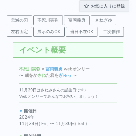
お気に入りに登録
鬼滅の刃
不死川実弥
冨岡義勇
さねぎゆ
左右固定
展示のみOK
当日不在OK
二次創作
イベント概要
不死川実弥
×
冨岡義勇
webオンリー
〜
歳をか
さね
た君を
ぎゅっ
〜
11月29日はさねみさんの誕生日です♪
Webオンリーでみんなでお祝いしましょう！
⚫︎
開催日
2024年
11月29日( Fri ) 〜 11月30日( Sat )