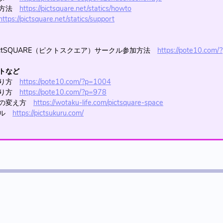
加方法
https://pictsquare.net/statics/howto
https://pictsquare.net/statics/support
ctSQUARE（ピクトスクエア）サークル参加方法
https://pote10.com
トなど
作り方
https://pote10.com/?p=1004
作り方
https://pote10.com/?p=978
ンの変え方
https://wotaku-life.com/pictsquare-space
ール
https://pictsukuru.com/