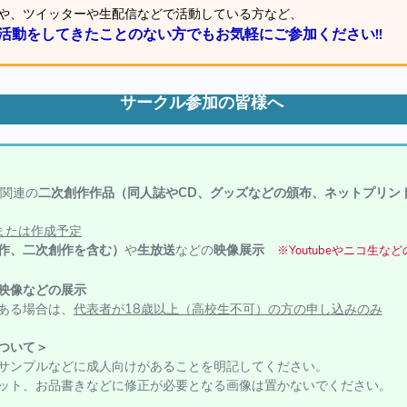
や、ツイッターや生配信などで活動している方など、
活動をしてきたことのない方でもお気軽にご参加ください!!
サークル参加の皆様へ
作品関連の
二次創作作品（同人誌やCD、グッズなどの頒布、ネットプリン
または作成予定
作、二次創作を含む）
や
生放送
などの
映像展示
※Youtubeやニコ生な
映像などの展示
ある場合は、
代表者が18歳以上（高校生不可）の方の申し込みのみ
ついて＞
ンプルなどに成人向けがあることを明記してください。
ト、お品書きなどに修正が必要となる画像は置かないでください。