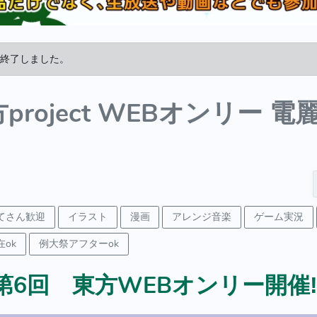
終了しました。
project WEBオンリー 
てさん歓迎
イラスト
漫画
アレンジ音楽
ゲーム実況
ok
例大祭アフターok
第6回 東方WEBオンリー開催‼