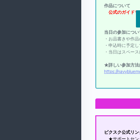
作品について
公式のガイドラ
当日の参加につい
・お品書きや作品
・申込時に予定し
・当日はスペース
★詳しい参加方法
https://navybluem
ピクスク公式リン
★サポートセ