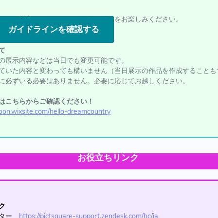
イン
を厳守
したうえでの二次創作活動をお楽しみください。
ガイドラインを確認する
て
の展示内容などは当日でも変更可能です。
ていた内容と変わっても構いません（当日展示の作品を作成することも
に必ずいる必要はありません。必要に応じてお越しください。
はこちらからご確認ください！
oon.wixsite.com/hello-dreamcountry
お役立ちリンク
ク
ンター
https://pictsquare-support.zendesk.com/hc/ja