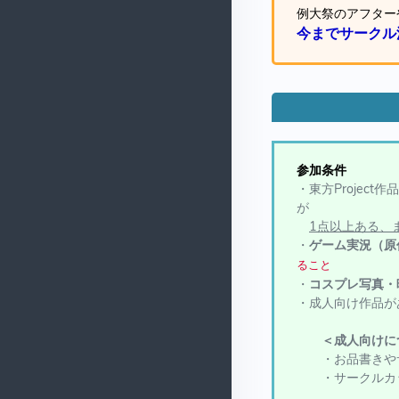
例大祭のアフター
今までサークル
参加条件
・東方Project
が
1点以上ある、
・
ゲーム実況（原
ること
・
コスプレ写真・
・成人向け作品が
＜成人向けに
・お品書きやサ
・サークルカッ