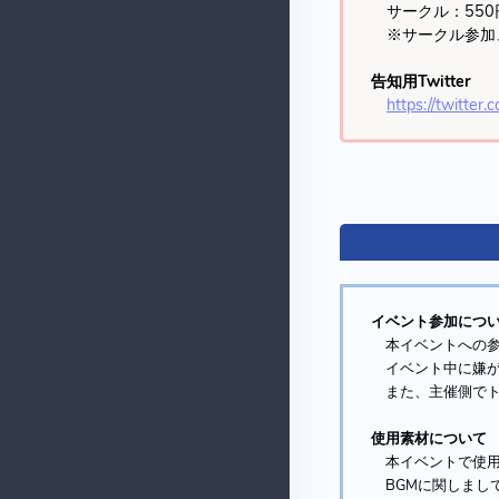
サークル：550円
※サークル参加、
告知用Twitter
https://twitter
イベント参加につ
本イベントへの参
イベント中に嫌が
また、主催側でト
使用素材について
本イベントで使用
BGMに関しまして