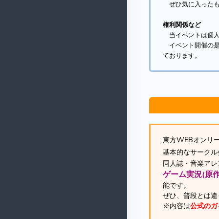
ぜひ気に入ったも
権利関係など
当イベントは個人
イベント開催の是
ております。
東方WEBオンリ
基本的なサークル
同人誌・音楽アレ
ゲーム実況(原
能です。
ぜひ、普段とは違
※内容は
公式のガ