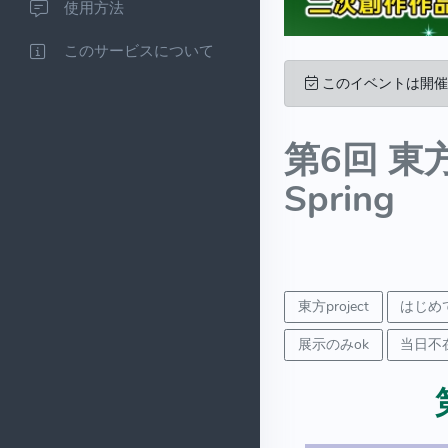
使用方法
このサービスについて
このイベントは開催
第6回 東方
Spring
東方project
はじめ
展示のみok
当日不在