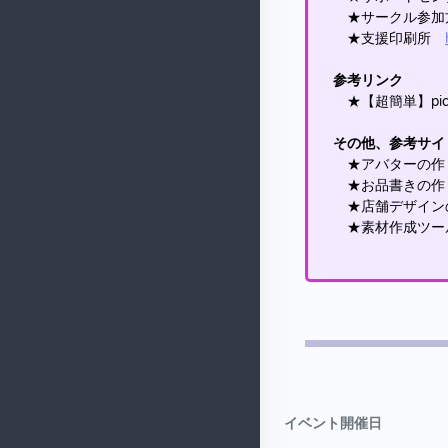
★サークル参
★支援印刷所
参考リンク
★【超簡単】pi
その他、参考サイ
★アバターの
★お品書きの
★店舗デザイ
★素材作成ツ
イベント開催日