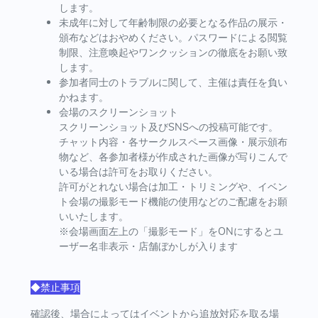
します。
未成年に対して年齢制限の必要となる作品の展示・
頒布などはおやめください。パスワードによる閲覧
制限、注意喚起やワンクッションの徹底をお願い致
します。
参加者同士のトラブルに関して、主催は責任を負い
かねます。
会場のスクリーンショット
スクリーンショット及びSNSへの投稿可能です。
チャット内容・各サークルスペース画像・展示頒布
物など、各参加者様が作成された画像が写りこんで
いる場合は許可をお取りください。
許可がとれない場合は加工・トリミングや、イベン
ト会場の撮影モード機能の使用などのご配慮をお願
いいたします。
※会場画面左上の「撮影モード」をONにするとユ
ーザー名非表示・店舗ぼかしが入ります
◆禁止事項
確認後、場合によってはイベントから追放対応を取る場