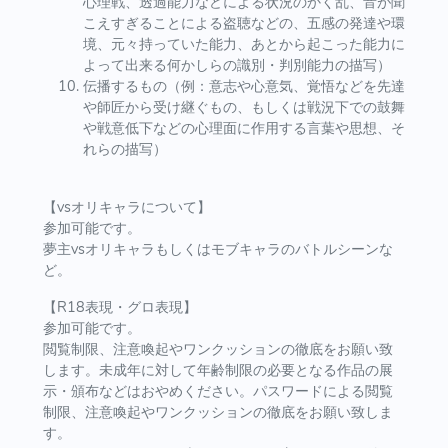
心理戦、透過能力などによる状況のかく乱、音が聞
こえすぎることによる盗聴などの、五感の発達や環
境、元々持っていた能力、あとから起こった能力に
よって出来る何かしらの識別・判別能力の描写）
伝播するもの（例：意志や心意気、覚悟などを先達
や師匠から受け継ぐもの、もしくは戦況下での鼓舞
や戦意低下などの心理面に作用する言葉や思想、そ
れらの描写）
【vsオリキャラについて】
参加可能です。
夢主vsオリキャラもしくはモブキャラのバトルシーンな
ど。
【R18表現・グロ表現】
参加可能です。
閲覧制限、注意喚起やワンクッションの徹底をお願い致
します。未成年に対して年齢制限の必要となる作品の展
示・頒布などはおやめください。パスワードによる閲覧
制限、注意喚起やワンクッションの徹底をお願い致しま
す。