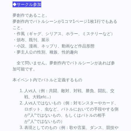
◆サークル参加
夢創作であること。
夢創作内でバトルシーンが1コマ1ページ1枚1行でもある
こと。
・作風（ギャグ、シリアス、ホラー、ミステリーなど）
・頒布、既刊、展示
・小説、漫画、ネップリ、動画など作品形態
・夢主人公の性別、種族、性的趣向
全て問いません。夢創作内でバトルシーンがあれば参
加可能です。
本イベント内でバトルと定義するもの
人vs人（例：共闘、敵対、対戦、勝負、闘乱、交
戦、大戦etc...）
人vs人ではないもの（例：対モンスターやカード、
ロボット、虫など、バトルにおいての手段やする側
が"人"ではないもの、もしくはバトルの相手
が”人”ではないもの）
表現としてのもの（例：歌や言葉、ダンス、競技や