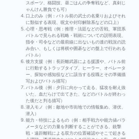
スポーツ、格闘技、昼ごはんの争奪戦など、真剣じ
ゃんけん勝負でも可）
口上のみ（例：バトル前の武士の名乗りおよびそれ
に類似する表現、呪文や封印解除系などの口上）
心理・思考戦（例：推理・法廷などの舌戦、軍団系
バトルで見られる戦略・戦術についての説明表現、
指令・司令などの最前線に出ないもの達の戦況の読
み合い、もしくは将棋や囲碁などの盤上で行われる
バトル）
後方支援（例：長距離武器による援護や、バトル前
に行動するトラップタイプ、ヒーラー、オペレータ
ー、探知や感知役などに該当する役職とその準備描
写およびバトル描写）
バトル後（例：夕日に向かって走る、猛攻を耐え抜
いた、血だらけで出てきた、などのバトルが終わっ
た後だと判る描写）
潜入モノ（例：敵地や市街地での情報集め、潜伏、
潜入）
能力・特技によるもの（例：相手戦力や能力値パラ
メータなどの力量を判断することができる、銃撃
戦・遠距離戦による双方の位置確認やそこで起きる