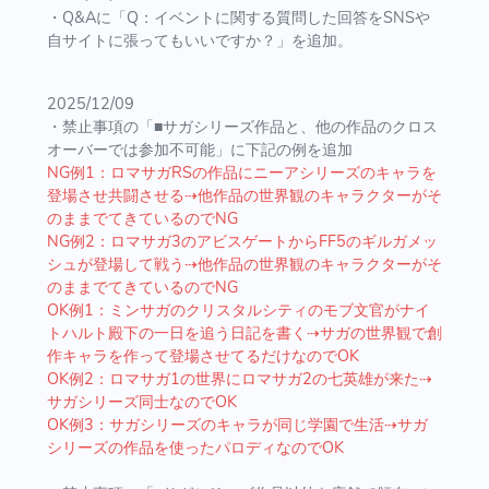
・Q&Aに「Q：イベントに関する質問した回答をSNSや
自サイトに張ってもいいですか？」を追加。
2025/12/09
・禁止事項の「■サガシリーズ作品と、他の作品のクロス
オーバーでは参加不可能」に下記の例を追加
NG例1：ロマサガRSの作品にニーアシリーズのキャラを
登場させ共闘させる⇢他作品の世界観のキャラクターがそ
のままでてきているのでNG
NG例2：ロマサガ3のアビスゲートからFF5のギルガメッ
シュが登場して戦う⇢他作品の世界観のキャラクターがそ
のままでてきているのでNG
OK例1：ミンサガのクリスタルシティのモブ文官がナイ
トハルト殿下の一日を追う日記を書く⇢サガの世界観で創
作キャラを作って登場させてるだけなのでOK
OK例2：ロマサガ1の世界にロマサガ2の七英雄が来た⇢
サガシリーズ同士なのでOK
OK例3：サガシリーズのキャラが同じ学園で生活⇢サガ
シリーズの作品を使ったパロディなのでOK