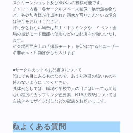
スクリーンショット及びSNSへの投稿可能です。
チャット内容・各サークルスペース画像・展示頒布物な
ど、各参加者様が作成された画像が写りこんでいる場合
は許可をお取りください。
許可がとれない場合は加工・トリミングや、イベント会
場の撮影モード機能の使用などのご配慮をお願いいたし
ます。
※会場画面左上の「撮影モード」をONにするとユーザー
名非表示・店舗ぼかしが入ります
■サークルカットやお品書きについて
誰にでも目に入るものなので、あまり刺激の強いものを
使わないようにしてください。
具体例としては、職場や学校で人の目にはいっても問題
ない程度のカップリング色要素、R18の表紙については
白抜きやモザイク消しなどの配慮をお願いします。
🙋よくある質問