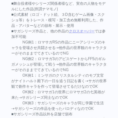
■舞台役者様やシリーズ関係者様など、実在の人物をモデ
ルにした作品(所謂ナマモノ)
■公式素材（ロゴ・ドット絵、３D含むゲーム画像・スク
ショ等）をトレース・模写・加工含め無断利用した、作
品・アバターなどの頒布・展示・使用
■サガシリーズ作品と、他の作品の
クロスオーバー
では参
加不可能
NG例1：ロマサガRSの作品にニーアシリーズのキ
ャラを登場させ共闘させる⇢他作品の世界観のキャラクタ
ーがそのままでてきているのでNG
NG例2：ロマサガ3のアビスゲートからFF5のギル
ガメッシュが登場して戦う⇢他作品の世界観のキャラクタ
ーがそのままでてきているのでNG
OK例1：ミンサガのクリスタルシティのモブ文官
がナイトハルト殿下の一日を追う日記を書く⇢サガの世界
観で創作キャラを作って登場させてるだけなのでOK
OK例2：ロマサガ1の世界にロマサガ2の七英雄が
来た⇢サガシリーズ同士なのでOK
OK例3：サガシリーズのキャラが同じ学園で生活
⇢サガシリーズの作品を使ったパロディなのでOK
■サガシリーズ作品以外を店舗で頒布