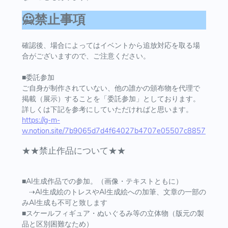
🙅禁止事項
確認後、場合によってはイベントから追放対応を取る場
合がございますので、ご注意ください。
■委託参加
ご自身が制作されていない、他の誰かの頒布物を代理で
掲載（展示）することを「委託参加」としております。
詳しくは下記を参考にしていただければと思います。
https://g-m-
w.notion.site/7b9065d7d4f64027b4707e05507c8857
★★禁止作品について★★
■AI生成作品での参加。（画像・テキストともに）
⇢AI生成絵のトレスやAI生成絵への加筆、文章の一部の
みAI生成も不可と致します
■スケールフィギュア・ぬいぐるみ等の立体物（版元の製
品と区別困難なため）