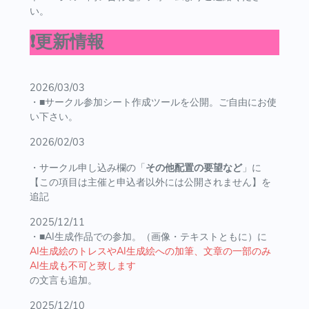
い。
❗️更新情報
2026/03/03
・■サークル参加シート作成ツールを公開。ご自由にお使
い下さい。
2026/02/03
・サークル申し込み欄の「
その他配置の要望など
」に
【この項目は主催と申込者以外には公開されません】を
追記
2025/12/11
・■AI生成作品での参加。（画像・テキストともに）に
AI生成絵のトレスやAI生成絵への加筆、文章の一部のみ
AI生成も不可と致します
の文言も追加。
2025/12/10