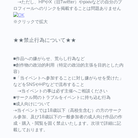
⇢ただし、HPやX（旧Twitter）やpixivなどの自分のプ
ロフィールへのリンクを掲載することは問題ありません
※クリックで拡大
★★禁止行為について★★
■作品への嫌がらせ、荒らし行為など
■創作物の政治的利用（特定の政治的主張を目的とした内
容）
■「当イベントへ参加することに対し嫌がらせを受けた」
などをSNSやHPなどで流布すること
⇢当イベントの事は必ず主催へご相談ください
■サークル間のトラブルをイベントに持ち込む行為
■成人向けについて
⇢当イベントでは18歳以下（高校生含む）の方のサーク
ル参加、及び18歳以下の一般参加者の成人向け作品の作
成・購入・閲覧を固く禁止いたします。次項で詳細に記
載しております。