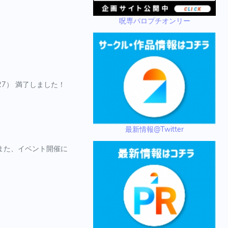
呪専パロプチオンリー
6/27） 満了しました！
最新情報@Twitter
。また、イベント開催に