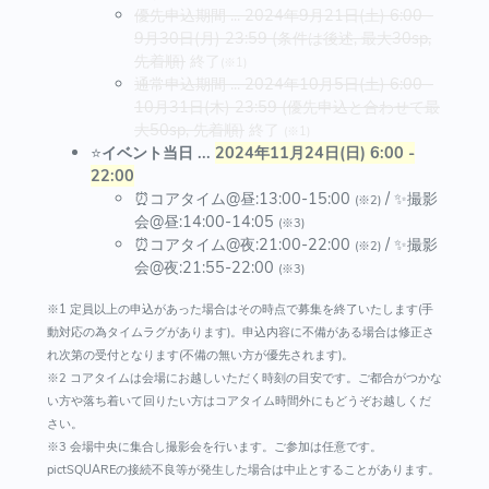
優先申込期間 ... 2024年9月21日(土) 6:00 -
9月30日(月) 23:59
(条件は後述, 最大30sp,
先着順)
終了
(※1)
通常申込期間 ... 2024年10月5日(土) 6:00 -
10月31日(木) 23:59 (優先申込と合わせて最
大50sp, 先着順)
終了
(※1)
⭐
イベント当日 ...
2024年11月24日(日) 6:00 -
22:00
⏰コアタイム@昼:13:00-15:00
/ ✨撮影
(※2)
会@昼:14:00-14:05
(※3)
⏰コアタイム@夜:21:00-22:00
/ ✨撮影
(※2)
会@夜:21:55-22:00
(※3)
※1 定員以上の申込があった場合はその時点で募集を終了いたします(手
動対応の為タイムラグがあります)。申込内容に不備がある場合は修正さ
れ次第の受付となります(不備の無い方が優先されます)。
※2 コアタイムは会場にお越しいただく時刻の目安です。ご都合がつかな
い方や落ち着いて回りたい方はコアタイム時間外にもどうぞお越しくだ
さい。
※3 会場中央に集合し撮影会を行います。ご参加は任意です。
pictSQUAREの接続不良等が発生した場合は中止とすることがあります。