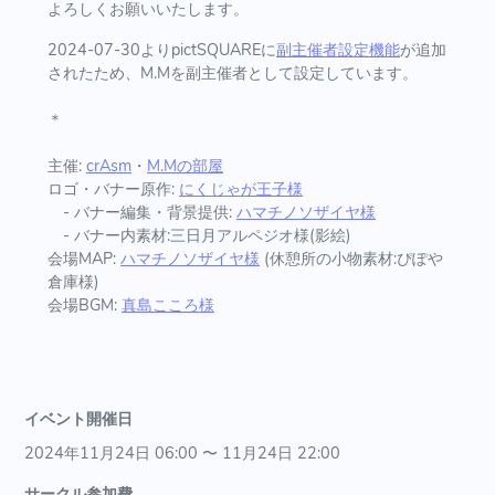
よろしくお願いいたします。
2024-07-30よりpictSQUAREに
副主催者設定機能
が追加
されたため、M.Mを副主催者として設定しています。
＊
主催:
crAsm
・
M.Mの部屋
ロゴ・バナー原作:
にくじゃが王子様
- バナー編集・背景提供:
ハマチノソザイヤ様
- バナー内素材:三日月アルペジオ様(影絵)
会場MAP:
ハマチノソザイヤ様
(休憩所の小物素材:ぴぽや
倉庫様)
会場BGM:
真島こころ様
イベント開催日
2024年11月24日 06:00 〜 11月24日 22:00
サークル参加費