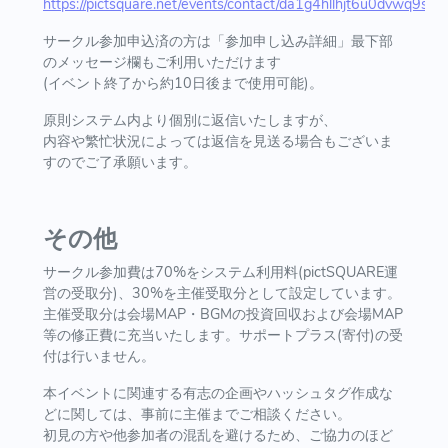
https://pictsquare.net/events/contact/da1g4hllhjt6u0dvwq9s
サークル参加申込済の方は「参加申し込み詳細」最下部
のメッセージ欄もご利用いただけます
(イベント終了から約10日後まで使用可能)。
原則システム内より個別に返信いたしますが、
内容や繁忙状況によっては返信を見送る場合もございま
すのでご了承願います。
その他
サークル参加費は70%をシステム利用料(pictSQUARE運
営の受取分)、30%を主催受取分として設定しています。
主催受取分は会場MAP・BGMの投資回収および会場MAP
等の修正費に充当いたします。サポートプラス(寄付)の受
付は行いません。
本イベントに関連する有志の企画やハッシュタグ作成な
どに関しては、事前に主催までご相談ください。
初見の方や他参加者の混乱を避けるため、ご協力のほど