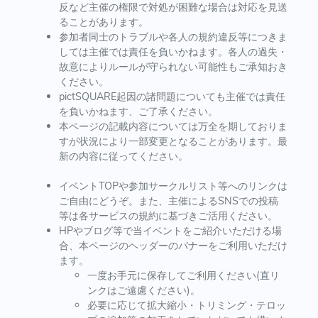
反など主催の権限で対処が困難な場合は対応を見送
ることがあります。
参加者同士のトラブルや各人の規約違反等につきま
しては主催では責任を負いかねます。各人の過失・
故意によりルールが守られない可能性もご承知おき
ください。
pictSQUARE起因の諸問題についても主催では責任
を負いかねます、ご了承ください。
本ページの記載内容については万全を期しておりま
すが状況により一部変更となることがあります。最
新の内容に従ってください。
イベントTOPや参加サークルリスト等へのリンクは
ご自由にどうぞ。また、主催によるSNSでの投稿
等は各サービスの規約に基づきご活用ください。
HPやブログ等で当イベントをご紹介いただける場
合、本ページのヘッダーのバナーをご利用いただけ
ます。
一度お手元に保存してご利用ください(直リ
ンクはご遠慮ください)。
必要に応じて拡大縮小・トリミング・テロッ