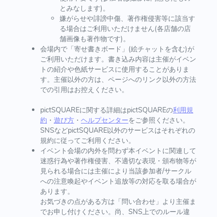
とみなします)。
嫌がらせや誹謗中傷、著作権侵害等に該当す
る場合はご利用いただけません(各店舗の店
舗画像も著作物です)。
会場内で「寄せ書きボード」(絵チャットを含む)が
ご利用いただけます。書き込み内容は主催がイベン
トの紹介や色紙サービスに使用することがありま
す。主催以外の方は、ページへのリンク以外の方法
での引用はお控えください。
pictSQUAREに関する詳細はpictSQUAREの
利用規
約
・
遊び方
・
ヘルプセンター
をご参照ください。
SNSなどpictSQUARE以外のサービスはそれぞれの
規約に従ってご利用ください。
イベント会場の内外を問わず本イベントに関連して
迷惑行為や著作権侵害、不適切な表現・頒布物等が
見られる場合には主催により当該参加者/サークル
への注意喚起やイベント追放等の対応を取る場合が
あります。
お気づきの点がある方は「問い合わせ」より主催ま
でお申し付けください。尚、SNS上でのルール違