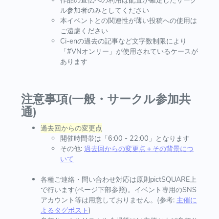
作品の宣伝への利用は配置が確定したサーク
ル参加者のみとしてください
本イベントとの関連性が薄い投稿への使用は
ご遠慮ください
Ci-enの過去の記事など文字数制限により
「#VNオンリー」が使用されているケースが
あります
注意事項(一般・サークル参加共
通)
過去回からの変更点
開催時間帯は「6:00 - 22:00」となります
その他:
過去回からの変更点＋その背景につ
いて
各種ご連絡・問い合わせ対応は原則pictSQUARE上
で行います(ページ下部参照)。イベント専用のSNS
アカウント等は用意しておりません。(参考:
主催に
よるタグポスト
)