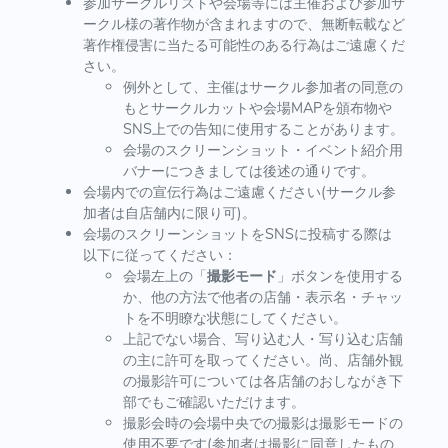
参加サークルリストや会場等には主催および参加サ
ークル様の著作物が含まれますので、無断転載など
著作権侵害に当たる可能性のある行為はご遠慮くだ
さい。
例外として、主催はサークル参加者の同意の
もとサークルカットや会場MAPを頒布物や
SNS上での告知に使用することがあります。
会場のスクリーンショット・イベント紹介用
バナーにつきましては後述の通りです。
会場内での宣伝行為はご遠慮ください(サークル参
加者は自店舗内に限り可)。
会場のスクリーンショットをSNSに投稿する際は
以下に従ってください：
会場左上の「
撮影モード
」ボタンを使用する
か、他の方法で他者の店舗・表示名・チャッ
トを不明瞭な状態にしてください。
上記でない場合、写り込む人・写り込む店舗
の主に許可を取ってください。尚、店舗外観
の撮影許可については各店舗のおしながき下
部でもご確認いただけます。
撮影会時の会場中央での撮影は撮影モードの
使用不要です(参加者は撮影に同意したもの