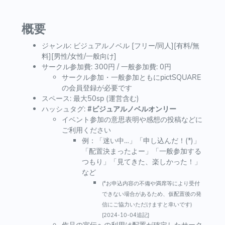
概要
ジャンル: ビジュアルノベル [フリー/同人][有料/無
料][男性/女性/一般向け]
サークル参加費: 300円 / 一般参加費: 0円
サークル参加・一般参加ともにpictSQUARE
の会員登録が必要です
スペース: 最大50sp (運営含む)
ハッシュタグ:
#ビジュアルノベルオンリー
イベント参加の意思表明や感想の投稿などに
ご利用ください
例：「迷い中…」「申し込んだ！(*)」
「配置決まったよー」「一般参加する
つもり」「見てきた、楽しかった！」
など
(*お申込内容の不備や満席等により受付
できない場合があるため、仮配置後の発
信にご協力いただけますと幸いです)
[2024-10-04追記]