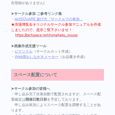
在登録がありません)
➤サークル参加 ご参考リンク集
・
pictSQUARE 遊び方「サークルでの参加」
★浪漫博覧会オリジナルサークル参加マニュアルを作成
しましたので、是非ご覧下さいませ！
https://pictspace.net/romahaku_syusai
➤画像作成支援ツール
・
ピクツクル
（サークルカット作成）
・
Web用おしながきメーカー
（お品書き作成）
スペース配置について
➤サークル参加の皆様へ
・申し込み完了次第自動で配置されますが、スペース配
置確定は
開催日数日前
を予定しております。
申し込み状況によりスペース配置を調整することがあ
ります。