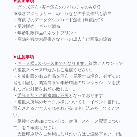
➤禁止事項
・グッズ頒布 (実本頒布のノベルティのみOK)
※概念アクセサリー、ぬい服などの手芸作品も該当
・有償でのデータダウンロード頒布 (無償はOK)
・受注販売、ギャザ頒布
・年齢制限作品のネットプリント
・店舗外観やお品書きなどへの成人向け画像の設置
➤注意事項
・
お一人様1スペースまでとなります。
複数アカウントで
の複数スペース申込みもご遠慮ください。
・年齢制限のある作品を頒布・展示する場合、必ずその
旨を明記し、閲覧制限や年齢確認のワンクッションを挟
むなどの対策をお願い致します。
・
委託参加・合同参加は不可
となっております。
・複数人所属のサークル様についても、イベント当日に
頒布されるご本人それぞれが参加申し込みをしてくださ
い。
・隣接での参加については、次項「スペース配置につい
て」をご確認ください。
・支援印刷所をご利用になりたい方はご連絡下さい。(現