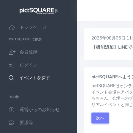
トップページ
2026年08月05日 11:
PICTSQUAREに参加
【機能追加】LIN
会員登録
ログイン
pictSQUAREへよ
イベントを探す
pictSQUAREは
イベント会場をアバタ
その他
もちろん、会場へのブ
リアルイベントと同じ
運営からのお知らせ
次へ
要望等