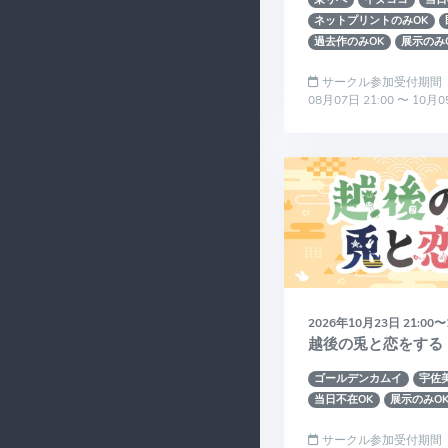
ネットプリントのみOK
過去作のみOK
展示のみ
サークル参加受付期間
08月07日 21:00 〜 10月0
2026年10月23日 21:00〜
越後の兎と恋をする
ゴールデンカムイ
宇佐
当日不在OK
展示のみO
サークル参加受付期間