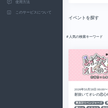
使用方法
このサービスについて
イベントを探す
＃人気の検索キーワード
2026年10月18日 00:00〜
射抜いてオレの恋心
東京卍リベンジャーズ
東リべ
イヌココ
当日