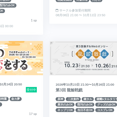
既刊のみOK
サークル参加受付期間
OK
08月08日 21:00 〜 10月12日 23:50
1 sp
5日 00:00
10月24日 20:50
2026年10月23日 21:30〜10月26日 21:00
第3回 龍鯨戦戯
受付中
美時重
金カ夢
原神
二次創作
鍾タル
鍾離xタルタリ
K
展示のみOK
既刊のみOK
グッズのみOK
ネップリOK
当日不在OK
コスプレOK
17 sp