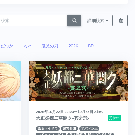
詳細検索
よだつか
kykr
鬼滅の刃
2026
BD
2026年10月22日 22:00〜10月25日 21:50
大正妖都二華開ク-其之弐-
受付中
葛葉ライドウ
超力兵団
アバドン王
コドクノマレビト
死人驛使
展示のみでもOK