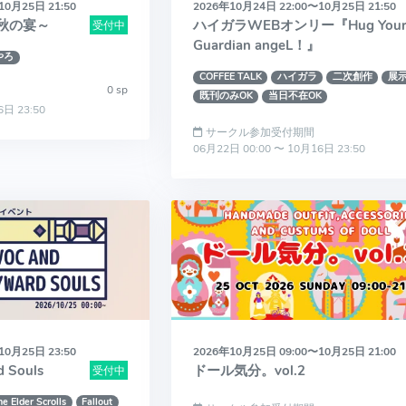
10月25日 21:50
2026年10月24日 22:00〜10月25日 21:50
秋の宴～
ハイガラWEBオンリー『Hug You
受付中
Guardian angeL！』
やろ
COFFEE TALK
ハイガラ
二次創作
展示
0 sp
既刊のみOK
当日不在OK
6日 23:50
サークル参加受付期間
06月22日 00:00 〜 10月16日 23:50
10月25日 23:50
2026年10月25日 09:00〜10月25日 21:00
 Souls
ドール気分。vol.2
受付中
he Elder Scrolls
Fallout