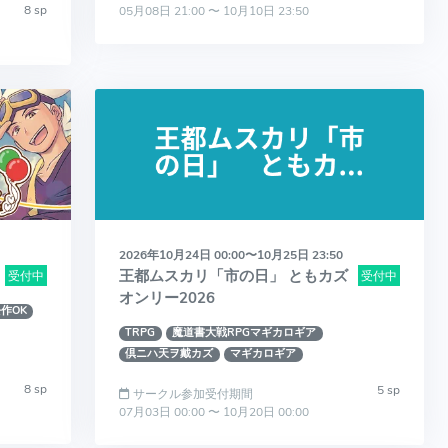
8 sp
05月08日 21:00 〜 10月10日 23:50
2026年10月24日 00:00〜10月25日 23:50
王都ムスカリ「市の日」 ともカズ
受付中
受付中
オンリー2026
作OK
TRPG
魔道書大戦RPGマギカロギア
倶ニハ天ヲ戴カズ
マギカロギア
8 sp
5 sp
サークル参加受付期間
07月03日 00:00 〜 10月20日 00:00