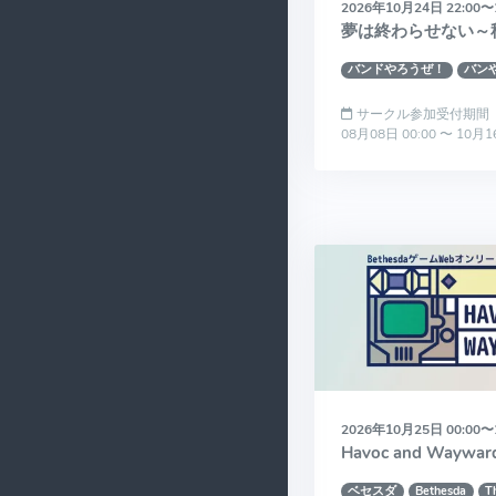
2026年10月24日 22:00〜
夢は終わらせない～
バンドやろうぜ！
バン
サークル参加受付期間
08月08日 00:00 〜 10月1
2026年10月25日 00:00〜
Havoc and Wayward
ベセスダ
Bethesda
T