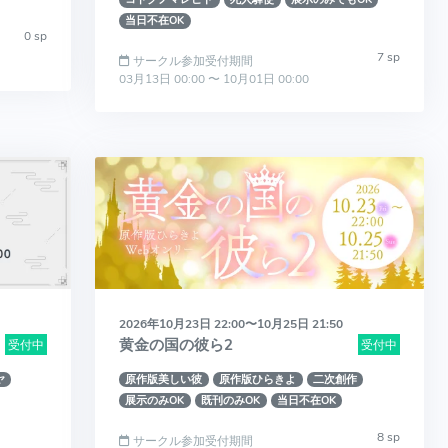
当日不在OK
0 sp
7 sp
サークル参加受付期間
03月13日 00:00 〜 10月01日 00:00
2026年10月23日 22:00〜10月25日 21:50
黄金の国の彼ら2
受付中
受付中
ヤ
原作版美しい彼
原作版ひらきよ
二次創作
展示のみOK
既刊のみOK
当日不在OK
8 sp
サークル参加受付期間