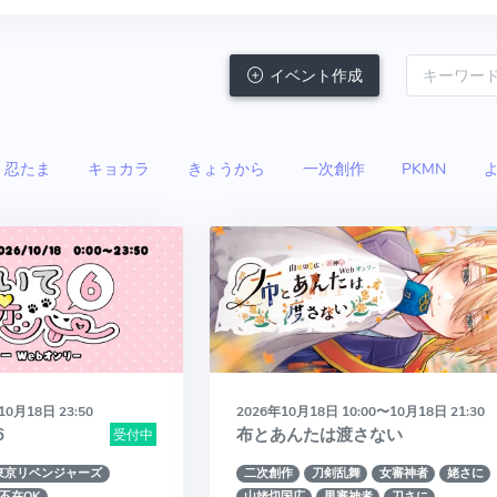
イベント作成
忍たま
キョカラ
きょうから
一次創作
PKMN
10月18日 23:50
2026年10月18日 10:00〜10月18日 21:30
6
布とあんたは渡さない
受付中
東京リベンジャーズ
二次創作
刀剣乱舞
女審神者
姥さに
不在OK
山姥切国広
男審神者
刀さに