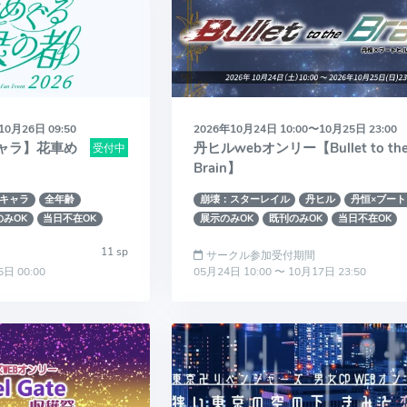
10月26日 09:50
2026年10月24日 10:00〜10月25日 23:00
ャラ】花車め
丹ヒルwebオンリー【Bullet to th
受付中
Brain】
キャラ
全年齢
崩壊：スターレイル
丹ヒル
丹恒×ブート
のみOK
当日不在OK
展示のみOK
既刊のみOK
当日不在OK
11 sp
サークル参加受付期間
5日 00:00
05月24日 10:00 〜 10月17日 23:50