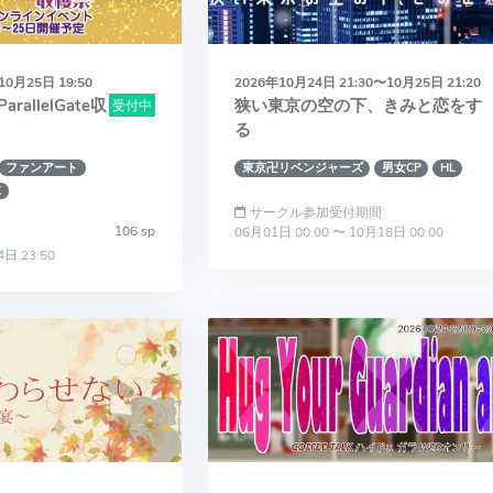
10月25日 19:50
2026年10月24日 21:30〜10月25日 21:20
allelGate収
狭い東京の空の下、きみと恋をす
受付中
る
ファンアート
東京卍リベンジャーズ
男女CP
HL
K
サークル参加受付期間
106 sp
06月01日 00:00 〜 10月18日 00:00
4日 23:50