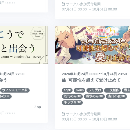
4日 00:00
サークル参加受付期間
07月01日 00:00 〜 10月01日 00:00
10月24日 22:50
2026年10月24日 00:00〜10月24日 23:50
会う
可能性を超えて受け止めて
ヴィンスモーク家
anpk
pkmn
フリ受け
二次創作
過去
不在OK
既刊のみOK
展示のみOK
当日不在OK
ネップリOK
2 sp
6日 00:00
サークル参加受付期間
03月15日 00:00 〜 10月18日 00:00