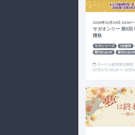
2026年10月24日 20:00〜
サガオンリー 第6回 Par
穫祭
サガシリーズ
2次創作
既刊のみOK
展示のみO
サークル参加受付期間
07月07日 00:00 〜 10月0