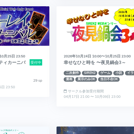
10月25日 23:50
2026年10月24日 10:00〜10月25日 23:00
ティカーニバ
幸せなひと時を 〜夜見鍋会3～
受付中
二次創作
SIREN2
ゲーム
小説
イラ
漫画
展示のみOK
当日不在OK
29 sp
5日 23:50
サークル参加受付期間
04月17日 21:00 〜 10月09日 23:00