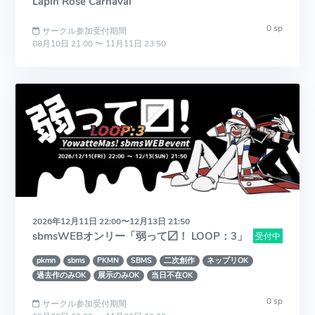
Lapin Rose Carnaval
0 sp
サークル参加受付期間
08月10日 21:00 〜 11月11日 23:50
2026年12月11日 22:00〜12月13日 21:50
sbmsWEBオンリー「弱って〼！ LOOP：3」
受付中
pkmn
sbms
PKMN
SBMS
二次創作
ネップリOK
過去作のみOK
展示のみOK
当日不在OK
0 sp
サークル参加受付期間