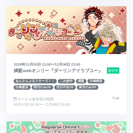
2026年12月05日 22:00〜12月06日 21:00
燐藍webオンリー『ダーリンアイラブユー』
受付中
あんさんぶるスターズ！！
二次創作
燐藍
天城燐音
白鳥藍良
既刊のみOK
当日不在OK
展示のみOK
5 sp
サークル参加受付期間
06月20日 00:00 〜 11月06日 00:00