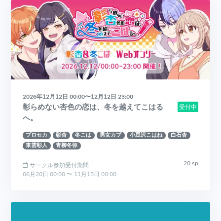
2026年12月12日 00:00〜12月12日 23:00
彰らめない杏色の恋は、冬を越えてこはる
受付中
へ。
プロセカ
彰杏
冬こは
男女カプ
小豆沢こはね
白石杏
東雲彰人
青柳冬弥
20 sp
サークル参加受付期間
06月20日 00:00 〜 11月15日 00:00