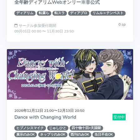
全年齢ディアリムWebオンリー※非公式
ディアリム
転腐ら
転スラ
ディアブロ
リムル＝テンペスト
0 sp
サークル参加受付期間
09月01日 00:00 〜 11月30日 23:50
2026年12月12日 21:00〜12月13日 20:50
Dance with Changing World
受付中
ヒプノシスマイク
じゅしひと
四十物十四×天国獄
展示のみOK
ネップリのみOK
既刊のみOK
当日不在OK