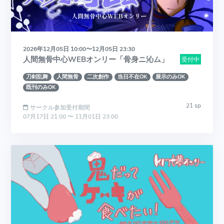
2026年12月05日 10:00〜12月05日 23:30
人間無骨中心WEBオンリー「骨身ニ沁ム」
受付中
刀剣乱舞
人間無骨
二次創作
当日不在OK
展示のみOK
既刊のみOK
21 sp
サークル参加受付期間
07月17日 21:00 〜 11月01日 23:00