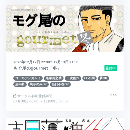
2026年12月12日 22:00〜12月13日 21:50
もぐ尾のgourmet「冬」
受付中
ゴールデンカムイ
尾形百之助
二次創作
CP不問
夢OK
全年齢
展示のみOK
当日不在OK
7 sp
サークル参加受付期間
07月30日 00:00 〜 12月09日 23:50