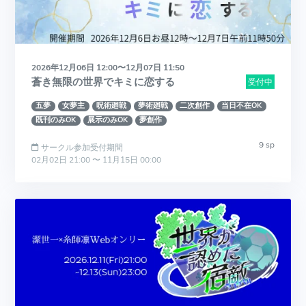
2026年12月06日 12:00〜12月07日 11:50
蒼き無限の世界でキミに恋する
受付中
五夢
女夢主
呪術廻戦
夢術廻戦
二次創作
当日不在OK
既刊のみOK
展示のみOK
夢創作
9 sp
サークル参加受付期間
02月02日 21:00 〜 11月15日 00:00