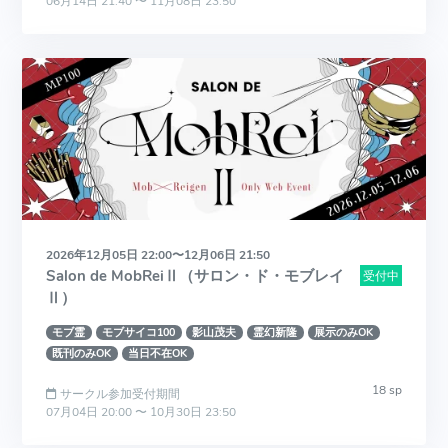
06月14日 21:40 〜 11月08日 23:50
2026年12月05日 22:00〜12月06日 21:50
Salon de MobReiⅡ（サロン・ド・モブレイ
受付中
Ⅱ）
モブ霊
モブサイコ100
影山茂夫
霊幻新隆
展示のみOK
既刊のみOK
当日不在OK
18 sp
サークル参加受付期間
07月04日 20:00 〜 10月30日 23:50