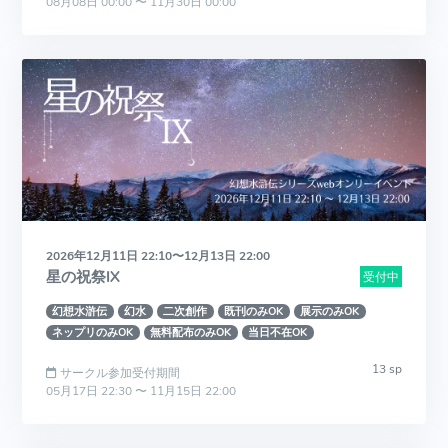
08月08日 00:00 〜 11月30日 00:00
2026年12月11日 22:10〜12月13日 22:00
星の祝祭IX
受付中
幻想水滸伝
幻水
二次創作
既刊のみOK
展示のみOK
ネップリのみOK
無料配布のみOK
当日不在OK
13 sp
サークル参加受付期間
05月17日 22:30 〜 11月15日 22:00