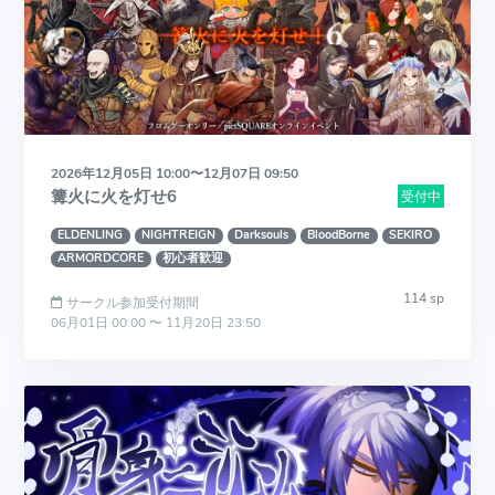
2026年12月05日 10:00〜12月07日 09:50
篝火に火を灯せ6
受付中
ELDENLING
NIGHTREIGN
Darksouls
BloodBorne
SEKIRO
ARMORDCORE
初心者歓迎
114 sp
サークル参加受付期間
06月01日 00:00 〜 11月20日 23:50