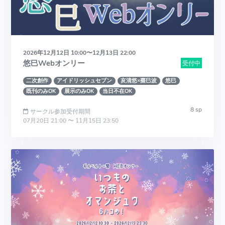
2026年12月12日 10:00〜12月13日 22:00
悠巳Webオンリー
受付中
二次創作
アイドリッシュセブン
亥清悠×棗巳波
悠巳
既刊のみOK
展示のみOK
当日不在OK
8 sp
サークル参加受付期間
07月20日 21:00 〜 11月15日 23:50