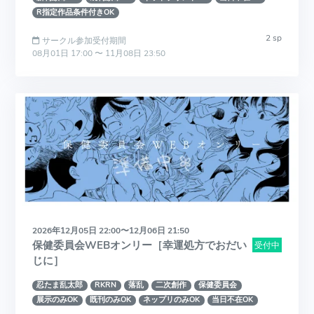
R指定作品条件付きOK
2 sp
サークル参加受付期間
08月01日 17:00 〜 11月08日 23:50
2026年12月05日 22:00〜12月06日 21:50
保健委員会WEBオンリー［幸運処方でおだい
受付中
じに］
忍たま乱太郎
RKRN
落乱
二次創作
保健委員会
展示のみOK
既刊のみOK
ネップリのみOK
当日不在OK