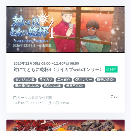
2026年12月05日 09:00〜12月07日 08:50
対にてともに乾杯4〈ライカブwebオンリー〉
受付中
ダンジョン飯
ライカブ
二次創作
CPオンリー
既刊のみOK
既出作品のみOK
展示のみOK
当日不在OK
7 sp
サークル参加受付期間
04月05日 09:00 〜 11月05日 23:50