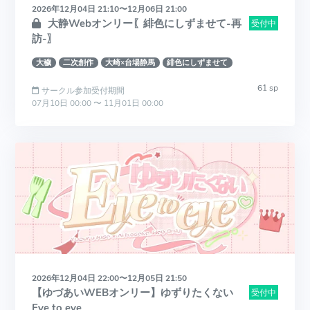
2026年12月04日 21:10〜12月06日 21:00
大静Webオンリー〖緋色にしずませて-再
受付中
訪-〗
大穢
二次創作
大崎×台場静馬
緋色にしずませて
61 sp
サークル参加受付期間
07月10日 00:00 〜 11月01日 00:00
2026年12月04日 22:00〜12月05日 21:50
【ゆづあいWEBオンリー】ゆずりたくない
受付中
Eye to eye