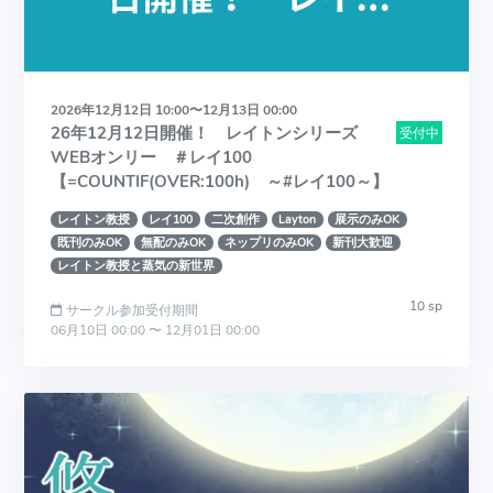
2026年12月12日 10:00〜12月13日 00:00
26年12月12日開催！ レイトンシリーズ
受付中
WEBオンリー ＃レイ100
【=COUNTIF(OVER:100h) ～#レイ100～】
レイトン教授
レイ100
二次創作
Layton
展示のみOK
既刊のみOK
無配のみOK
ネップリのみOK
新刊大歓迎
レイトン教授と蒸気の新世界
10 sp
サークル参加受付期間
06月10日 00:00 〜 12月01日 00:00