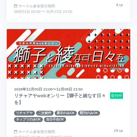
4 sp
サークル参加受付期間
08月01日 00:00 〜 10月31日 23:50
2026年12月05日 22:00〜12月06日 21:50
リチャアヤwebオンリー【獅子と綾なす日々
受付中
を】
リチャアヤ
二次創作
展示のみOK
既刊のみOK
ネップリのみOK
当日不在OK
29 sp
サークル参加受付期間