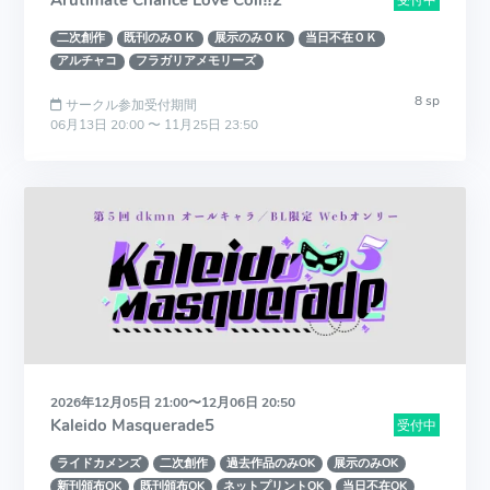
Arutimate Chance Love Coll‼2
受付中
二次創作
既刊のみＯＫ
展示のみＯＫ
当日不在ＯＫ
アルチャコ
フラガリアメモリーズ
8 sp
サークル参加受付期間
06月13日 20:00 〜 11月25日 23:50
2026年12月05日 21:00〜12月06日 20:50
Kaleido Masquerade5
受付中
ライドカメンズ
二次創作
過去作品のみOK
展示のみOK
新刊頒布OK
既刊頒布OK
ネットプリントOK
当日不在OK