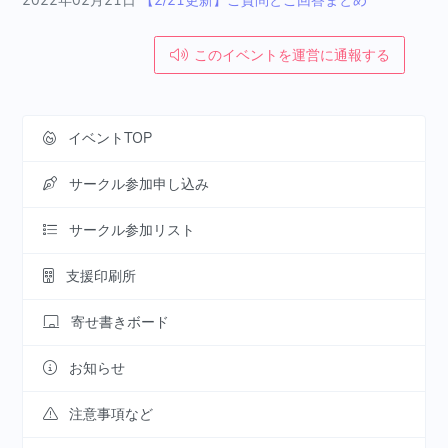
2022年02月21日
【2/21更新】ご質問とご回答まとめ
このイベントを運営に通報する
イベントTOP
サークル参加申し込み
サークル参加リスト
支援印刷所
寄せ書きボード
お知らせ
注意事項など