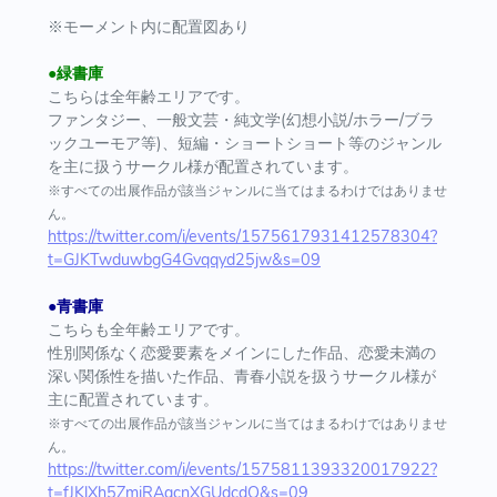
※モーメント内に配置図あり
●緑書庫
こちらは全年齢エリアです。
ファンタジー、一般文芸・純文学(幻想小説/ホラー/ブラ
ックユーモア等)、短編・ショートショート等のジャンル
を主に扱うサークル様が配置されています。
※すべての出展作品が該当ジャンルに当てはまるわけではありませ
ん。
https://twitter.com/i/events/1575617931412578304?
t=GJKTwduwbgG4Gvqqyd25jw&s=09
●青書庫
こちらも全年齢エリアです。
性別関係なく恋愛要素をメインにした作品、恋愛未満の
深い関係性を描いた作品、青春小説を扱うサークル様が
主に配置されています。
※すべての出展作品が該当ジャンルに当てはまるわけではありませ
ん。
https://twitter.com/i/events/1575811393320017922?
t=fJKlXh5ZmiRAqcnXGUdcdQ&s=09