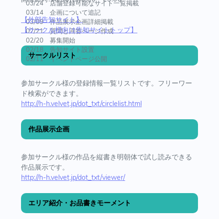
03/24 店舗登録可能なサイト一覧掲載
03/14 企画について追記
【外部告知サイト】
03/09 作品展示企画詳細掲載
【サークル様向け告知サイトトップ】
02/21 質問と回答ページ作成
02/20 募集開始
02/18 告知サイト設置
サークルリスト
02/11 イベントページ公開
参加サークル様の登録情報一覧リストです。フリーワー
ド検索ができます。
http://h-h.velvet.jp/dot_txt/circlelist.html
作品展示企画
参加サークル様の作品を縦書き明朝体で試し読みできる
作品展示です。
http://h-h.velvet.jp/dot_txt/viewer/
エリア紹介・お品書きモーメント