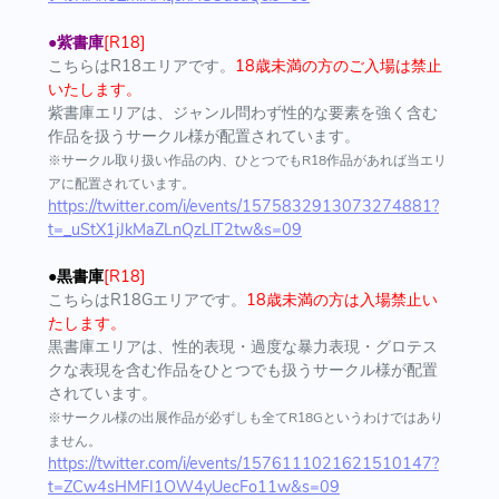
●紫書庫
[R18]
こちらはR18エリアです。
18歳未満の方のご入場は禁止
いたします。
紫書庫エリアは、ジャンル問わず性的な要素を強く含む
作品を扱うサークル様が配置されています。
※サークル取り扱い作品の内、ひとつでもR18作品があれば当エリ
アに配置されています。
https://twitter.com/i/events/1575832913073274881?
t=_uStX1jJkMaZLnQzLlT2tw&s=09
●黒書庫
[R18]
こちらはR18Gエリアです。
18歳未満の方は入場禁止い
たします。
黒書庫エリアは、性的表現・過度な暴力表現・グロテス
クな表現を含む作品をひとつでも扱うサークル様が配置
されています。
※サークル様の出展作品が必ずしも全てR18Gというわけではあり
ません。
https://twitter.com/i/events/1576111021621510147?
t=ZCw4sHMFI1OW4yUecFo11w&s=09