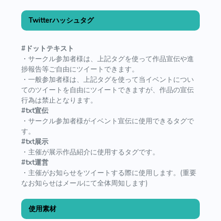
Twitterハッシュタグ
#ドットテキスト
・サークル参加者様は、上記タグを使って作品宣伝や進
捗報告等ご自由にツイートできます。
・一般参加者様は、上記タグを使って当イベントについ
てのツイートを自由にツイートできますが、作品の宣伝
行為は禁止となります。
#txt宣伝
・サークル参加者様がイベント宣伝に使用できるタグで
す。
#txt展示
・主催が展示作品紹介に使用するタグです。
#txt運営
・主催がお知らせをツイートする際に使用します。(重要
なお知らせはメールにて全体周知します)
使用素材